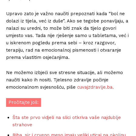
Upravo zato je važno naučiti prepoznati kada “bol ne
dolazi iz tijela, već iz duše”. Ako se tegobe ponavljaju, a
nalazi su uredni, to može biti znak da tijelo govori
umjesto vas. Tada nije rješenje samo u tabletama, već i
u iskrenom pogledu prema sebi – kroz razgovor,
terapiju, rad na emocionalnoj pismenosti i otvaranje
prema vlastitim osjećanjima.
Ne možemo izbjeći sve stresne situacije, ali možemo
naučiti kako ih nositi. Tjelesno zdravlje počinje
emocionalnom svjesnošću, piše
cuvajzdravlje.ba.
Pročitajte još:
Šta ste prvo vidjeli na slici otkriva vaše najdublje
strahove
Riba, sir i crveno meso imaju veliki uticaj na okolinu