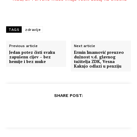
TAGS
zdravlje
Previous article
Next article
Jedan potez čisti svaku
Ermin Imamović preuzeo
zapušenu cijev – bez
dužnost v.d. glavnog
hemije i bez muke
tužitelja ZDK, Vesna
Kaknjo odlazi u penziju
SHARE POST: