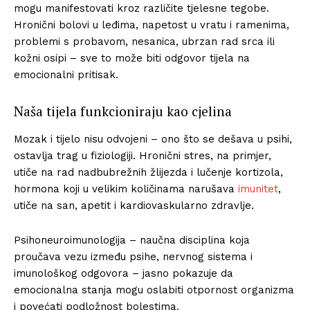
mogu manifestovati kroz različite tjelesne tegobe.
Hronični bolovi u leđima, napetost u vratu i ramenima,
problemi s probavom, nesanica, ubrzan rad srca ili
kožni osipi – sve to može biti odgovor tijela na
emocionalni pritisak.
Naša tijela funkcioniraju kao cjelina
Mozak i tijelo nisu odvojeni – ono što se dešava u psihi,
ostavlja trag u fiziologiji. Hronični stres, na primjer,
utiče na rad nadbubrežnih žlijezda i lučenje kortizola,
hormona koji u velikim količinama narušava
imunitet
,
utiče na san, apetit i kardiovaskularno zdravlje.
Psihoneuroimunologija – naučna disciplina koja
proučava vezu između psihe, nervnog sistema i
imunološkog odgovora – jasno pokazuje da
emocionalna stanja mogu oslabiti otpornost organizma
i povećati podložnost bolestima.