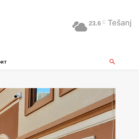
Tešanj
C
23.6
ORT