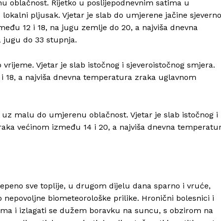
u oblačnost. Rijetko u poslijepodnevnim satima u
lokalni pljusak. Vjetar je slab do umjerene jačine sjevern
eđu 12 i 18, na jugu zemlje do 20, a najviša dnevna
 jugu do 33 stupnja.
vrijeme. Vjetar je slab istočnog i sjeveroistočnog smjera.
i 18, a najviša dnevna temperatura zraka uglavnom
uz malu do umjerenu oblačnost. Vjetar je slab istočnog i
raka većinom između 14 i 20, a najviša dnevna temperatu
tepeno sve toplije, u drugom dijelu dana sparno i vruće,
no nepovoljne biometeorološke prilike. Hronični bolesnici i
tima i izlagati se dužem boravku na suncu, s obzirom na