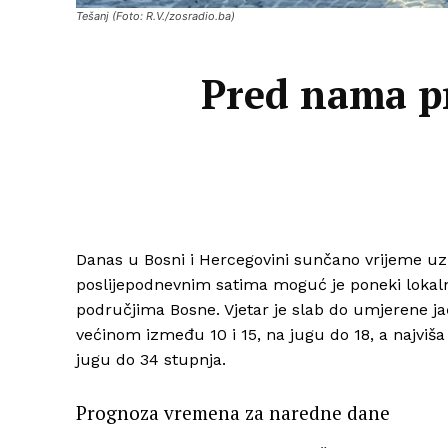
Tešanj (Foto: R.V./zosradio.ba)
Pred nama pr
Danas u Bosni i Hercegovini sunčano vrijeme uz
poslijepodnevnim satima moguć je poneki lokaln
područjima Bosne. Vjetar je slab do umjerene j
većinom između 10 i 15, na jugu do 18, a najvi
jugu do 34 stupnja.
Prognoza vremena za naredne dane