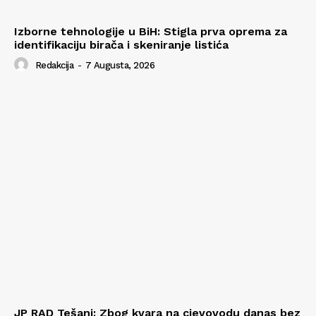
Izborne tehnologije u BiH: Stigla prva oprema za
identifikaciju birača i skeniranje listića
Redakcija
-
7 Augusta, 2026
JP RAD Tešanj: Zbog kvara na cjevovodu danas bez