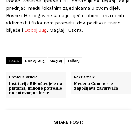
Podaci Porezne uprave FBiH potvrđuju da Tešanj i dalje
prednjači među lokalnim zajednicama u ovom dijelu
Bosne i Hercegovine kada je riječ o obimu privrednih
aktivnosti i fiskalnom prometu, dok pozitivan trend
bilježe i
Doboj Jug
, Maglaj i Usora.
TAGS
Doboj Jug
Maglaj
Tešanj
Previous article
Next article
Institucije BiH uštedjele na
Medena Commerce
platama, milione potrošile
zapošljava zavarivača
na putovanja i kirije
SHARE POST: