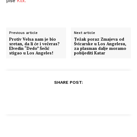
piše
Klix.
Previous article
Next article
Protiv Velsa nam je bio
Težak poraz Zmajeva od
sretan, da li će i večeras?
Švicarske u Los Angelesu,
Elvedin “Dedo” Šečić
za plasman dalje moramo
stigao u Los Angeles!
pobijediti Katar
SHARE POST: