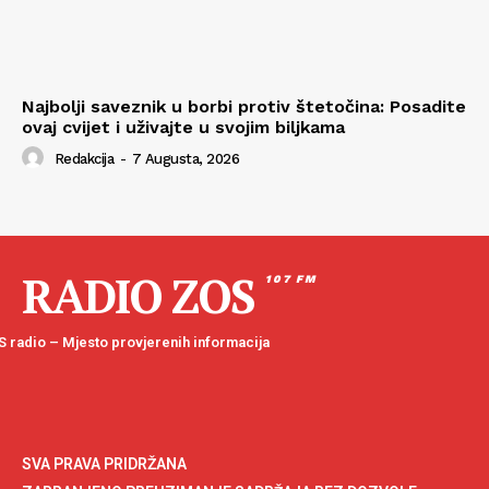
Najbolji saveznik u borbi protiv štetočina: Posadite
ovaj cvijet i uživajte u svojim biljkama
Redakcija
-
7 Augusta, 2026
RADIO ZOS
107 FM
 radio – Mjesto provjerenih informacija
SVA PRAVA PRIDRŽANA