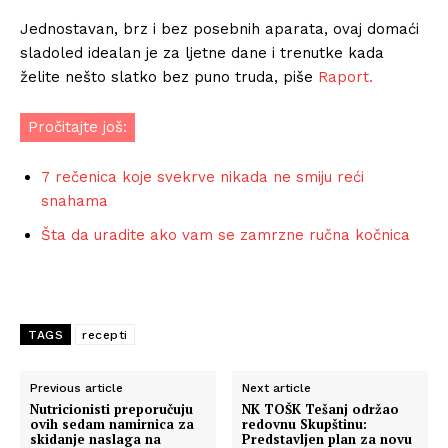
Jednostavan, brz i bez posebnih aparata, ovaj domaći
sladoled idealan je za ljetne dane i trenutke kada
želite nešto slatko bez puno truda, piše
Raport.
Pročitajte još:
7 rečenica koje svekrve nikada ne smiju reći
snahama
Šta da uradite ako vam se zamrzne ručna kočnica
TAGS
recepti
Previous article
Next article
Nutricionisti preporučuju
NK TOŠK Tešanj održao
ovih sedam namirnica za
redovnu Skupštinu:
skidanje naslaga na
Predstavljen plan za novu