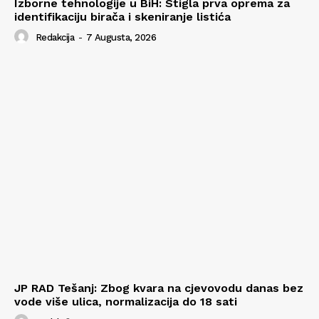
Izborne tehnologije u BiH: Stigla prva oprema za
identifikaciju birača i skeniranje listića
Redakcija
-
7 Augusta, 2026
JP RAD Tešanj: Zbog kvara na cjevovodu danas bez
vode više ulica, normalizacija do 18 sati