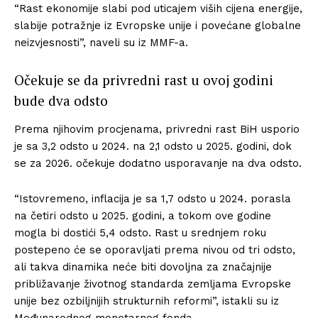
“Rast ekonomije slabi pod uticajem viših cijena energije,
slabije potražnje iz Evropske unije i povećane globalne
neizvjesnosti”, naveli su iz MMF-a.
Očekuje se da privredni rast u ovoj godini
bude dva odsto
Prema njihovim procjenama, privredni rast BiH usporio
je sa 3,2 odsto u 2024. na 2,1 odsto u 2025. godini, dok
se za 2026. očekuje dodatno usporavanje na dva odsto.
“Istovremeno, inflacija je sa 1,7 odsto u 2024. porasla
na četiri odsto u 2025. godini, a tokom ove godine
mogla bi dostići 5,4 odsto. Rast u srednjem roku
postepeno će se oporavljati prema nivou od tri odsto,
ali takva dinamika neće biti dovoljna za značajnije
približavanje životnog standarda zemljama Evropske
unije bez ozbiljnijih strukturnih reformi”, istakli su iz
Međunarodnog monetarnog fonda.