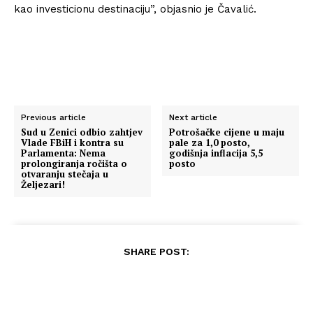
kao investicionu destinaciju”, objasnio je Čavalić.
Previous article
Next article
Sud u Zenici odbio zahtjev
Potrošačke cijene u maju
Vlade FBiH i kontra su
pale za 1,0 posto,
Parlamenta: Nema
godišnja inflacija 5,5
prolongiranja ročišta o
posto
otvaranju stečaja u
Željezari!
SHARE POST: