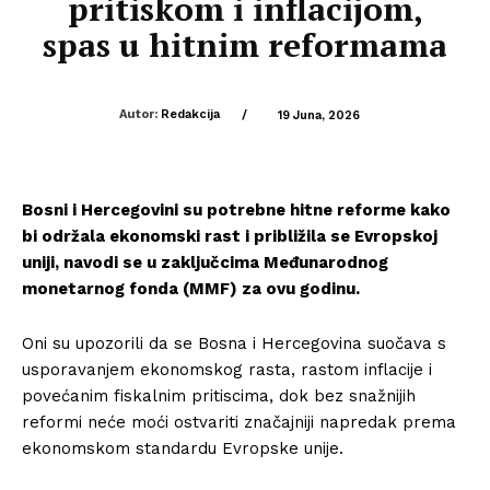
pritiskom i inflacijom,
spas u hitnim reformama
Autor:
Redakcija
/
19 Juna, 2026
Bosni i Hercegovini su potrebne hitne reforme kako
bi održala ekonomski rast i približila se Evropskoj
uniji, navodi se u zaključcima Međunarodnog
monetarnog fonda (MMF) za ovu godinu.
Oni su upozorili da se Bosna i Hercegovina suočava s
usporavanjem ekonomskog rasta, rastom inflacije i
povećanim fiskalnim pritiscima, dok bez snažnijih
reformi neće moći ostvariti značajniji napredak prema
ekonomskom standardu Evropske unije.