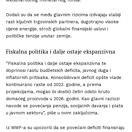
Dodali su da se među glavnim rizicima izdvajaju slabiji
rast ključnih trgovinskih partnera, dugotrajno visoke
cijene energije, stroži globalni finansijski uslovi i
političke tenzije unutar zemlje.
Fiskalna politika i dalje ostaje ekspanzivna
“Fiskalna politika i dalje ostaje ekspanzivna te
doprinosi rastu budžetskih deficita, javnog duga i
inflatornih pritisaka. Konsolidovani deficit opšte vlade
kontinuirano raste od 2022. godine, a prema
projekcijama, mogao bi dostići četiri odsto bruto
domaćeg proizvoda u 2026. godini. Kao glavni razlozi
navode se povećanja penzija, socijalnih davanja i plata
u javnom sektoru”, piše u ovim zaključcima.
Iz MMF-a su upozorili da se povećani deficiti finansiraju