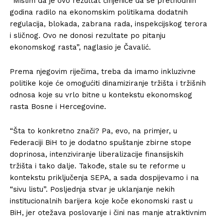
“Mislim da je ovo rezultat činjenice da se prethodnih
godina radilo na ekonomskim politikama dodatnih
regulacija, blokada, zabrana rada, inspekcijskog terora
i sličnog. Ovo ne donosi rezultate po pitanju
ekonomskog rasta”, naglasio je Čavalić.
Prema njegovim riječima, treba da imamo inkluzivne
politike koje će omogućiti dinamiziranje tržišta i tržišnih
odnosa koje su vrlo bitne u kontekstu ekonomskog
rasta Bosne i Hercegovine.
“Šta to konkretno znači? Pa, evo, na primjer, u
Federaciji BiH to je dodatno spuštanje zbirne stope
doprinosa, intenziviranje liberalizacije finansijskih
tržišta i tako dalje. Takođe, stale su te reforme u
kontekstu priključenja SEPA, a sada dospijevamo i na
“sivu listu”. Posljednja stvar je uklanjanje nekih
institucionalnih barijera koje koče ekonomski rast u
BiH, jer otežava poslovanje i čini nas manje atraktivnim