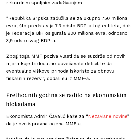
rekordnim spoljnim zaduživanjem.
“Republika Srpska zadužila se za ukupno 750 miliona
evra, što predstavlja 7,3 odsto BDP-a tog entiteta, dok
je Federacija BiH osigurala 800 miliona evra, odnosno
3,9 odsto svog BDP-a.
Zbog toga MMF poziva vlasti da se suzdrže od novih
mjera koje bi dodatno povećavale deficit te da
eventualne viškove prihoda iskoriste za obnovu
fiskalnih rezervi”, dodali su iz MMF-a.
Prethodnih godina se radilo na ekonomskim
blokadama
Ekonomista Admir Čavalić kaže za “
Nezavisne novine
”
da je ovo ispravna ocjena MMF-a.