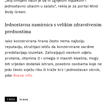
„Moj omiljeni način je da ih zgnječim viljuškom i
jednostavno ubacim u salatu“, rekla je za portal Mind
Body Green.
Jednostavna namirnica s velikim zdravstvenim
prednostima
Iako konzervirana hrana često nema najbolju
reputaciju, stručnjaci ističu da konzervirane sardine
predstavljaju izuzetak. Zahvaljujući visokom udjelu
proteina, vitamina D i omega-3 masnih kiselina, mogu
biti vrijedan dodatak ishrani, posebno osobama koje ne
jedu često svježu ribu ili traže brz i jednostavan obrok,
piše
Bosna Info.
TAGS
hrana