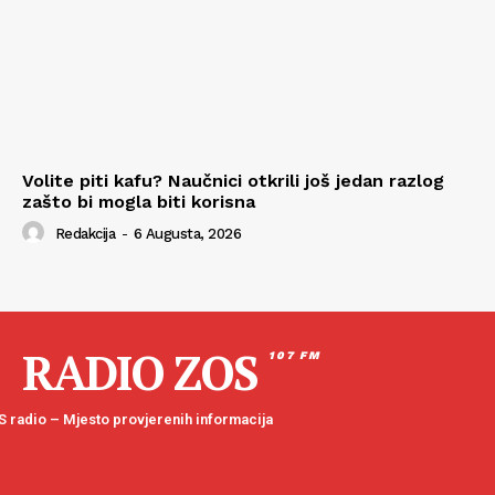
Volite piti kafu? Naučnici otkrili još jedan razlog
zašto bi mogla biti korisna
Redakcija
-
6 Augusta, 2026
RADIO ZOS
107 FM
 radio – Mjesto provjerenih informacija