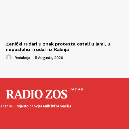
Zenički rudari u znak protesta ostali u jami, u
neposluhu i rudari iz Kaknja
Redakcija
-
5 Augusta, 2026
RADIO ZOS
107 FM
 radio – Mjesto provjerenih informacija