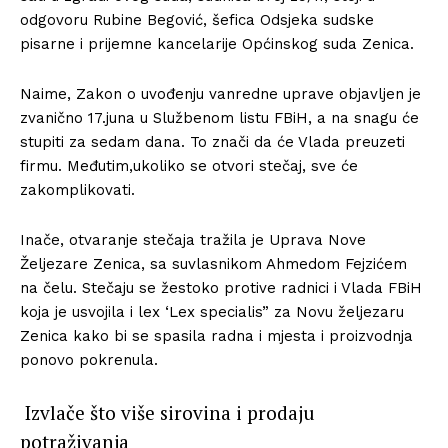
odgovoru Rubine Begović, šefica Odsjeka sudske
pisarne i prijemne kancelarije Općinskog suda Zenica.
Naime, Zakon o uvođenju vanredne uprave objavljen je
zvanično 17.juna u Službenom listu FBiH, a na snagu će
stupiti za sedam dana. To znači da će Vlada preuzeti
firmu. Međutim,ukoliko se otvori stečaj, sve će
zakomplikovati.
Inače, otvaranje stečaja tražila je Uprava Nove
Željezare Zenica, sa suvlasnikom Ahmedom Fejzićem
na čelu. Stečaju se žestoko protive radnici i Vlada FBiH
koja je usvojila i lex ‘Lex specialis” za Novu željezaru
Zenica kako bi se spasila radna i mjesta i proizvodnja
ponovo pokrenula.
Izvlače što više sirovina i prodaju
potraživanja