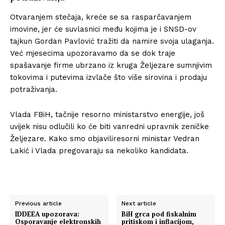
Otvaranjem stečaja, kreće se sa rasparčavanjem
imovine, jer će suvlasnici među kojima je i SNSD-ov
tajkun Gordan Pavlović tražiti da namire svoja ulaganja.
Već mjesecima upozoravamo da se dok traje
spašavanje firme ubrzano iz kruga Željezare sumnjivim
tokovima i putevima izvlače što više sirovina i prodaju
potraživanja.
Vlada FBiH, tačnije resorno ministarstvo energije, još
uvijek nisu odlučili ko će biti vanredni upravnik zeničke
Željezare. Kako smo objaviliresorni ministar Vedran
Lakić i Vlada pregovaraju sa nekoliko kandidata.
Previous article
Next article
IDDEEA upozorava:
BiH grca pod fiskalnim
Osporavanje elektronskih
pritiskom i inflacijom,