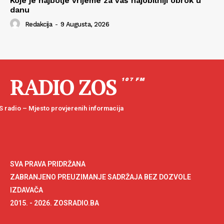
Koje je najbolje vrijeme za vaš najobilniji obrok u
danu
Redakcija
-
9 Augusta, 2026
RADIO ZOS
107 FM
 radio – Mjesto provjerenih informacija
SVA PRAVA PRIDRŽANA
ZABRANJENO PREUZIMANJE SADRŽAJA BEZ DOZVOLE
IZDAVAČA
2015. - 2026. ZOSRADIO.BA