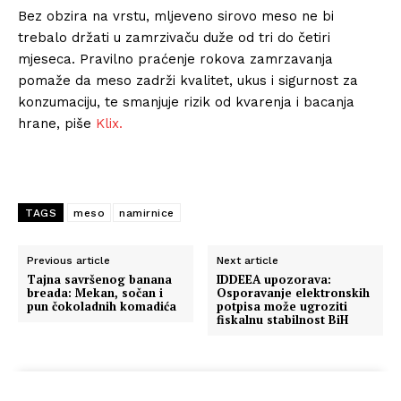
Bez obzira na vrstu, mljeveno sirovo meso ne bi
trebalo držati u zamrzivaču duže od tri do četiri
mjeseca. Pravilno praćenje rokova zamrzavanja
pomaže da meso zadrži kvalitet, ukus i sigurnost za
konzumaciju, te smanjuje rizik od kvarenja i bacanja
hrane, piše
Klix.
TAGS
meso
namirnice
Previous article
Next article
Tajna savršenog banana
IDDEEA upozorava:
breada: Mekan, sočan i
Osporavanje elektronskih
pun čokoladnih komadića
potpisa može ugroziti
fiskalnu stabilnost BiH