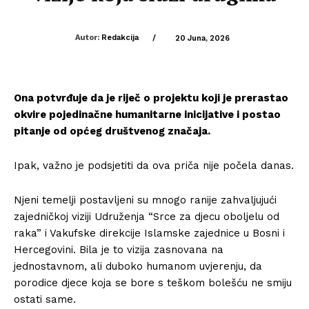
Autor:
Redakcija
/
20 Juna, 2026
Ona potvrđuje da je riječ o projektu koji je prerastao
okvire pojedinačne humanitarne inicijative i postao
pitanje od općeg društvenog značaja.
Ipak, važno je podsjetiti da ova priča nije počela danas.
Njeni temelji postavljeni su mnogo ranije zahvaljujući
zajedničkoj viziji Udruženja “Srce za djecu oboljelu od
raka” i Vakufske direkcije Islamske zajednice u Bosni i
Hercegovini. Bila je to vizija zasnovana na
jednostavnom, ali duboko humanom uvjerenju, da
porodice djece koja se bore s teškom bolešću ne smiju
ostati same.