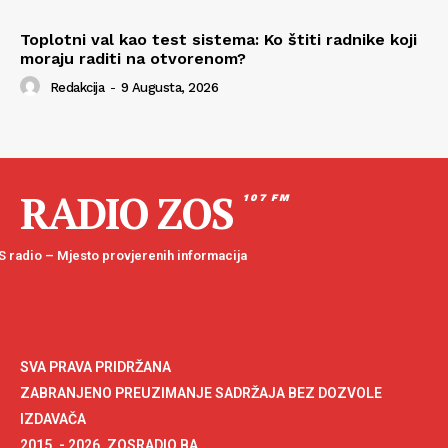
Toplotni val kao test sistema: Ko štiti radnike koji
moraju raditi na otvorenom?
Redakcija
-
9 Augusta, 2026
RADIO ZOS
107 FM
 radio – Mjesto provjerenih informacija
SVA PRAVA PRIDRŽANA
ZABRANJENO PREUZIMANJE SADRŽAJA BEZ DOZVOLE
IZDAVAČA
2015. - 2026. ZOSRADIO.BA