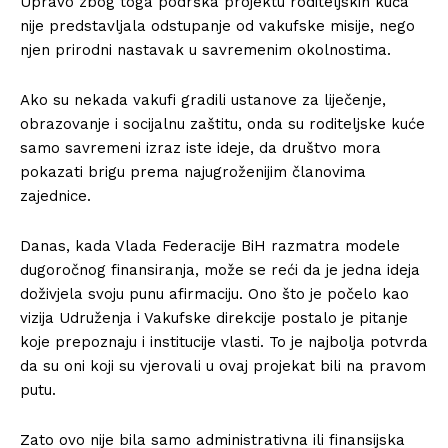
Upravo zbog toga podrška projektu roditeljskih kuća
nije predstavljala odstupanje od vakufske misije, nego
njen prirodni nastavak u savremenim okolnostima.
Ako su nekada vakufi gradili ustanove za liječenje,
obrazovanje i socijalnu zaštitu, onda su roditeljske kuće
samo savremeni izraz iste ideje, da društvo mora
pokazati brigu prema najugroženijim članovima
zajednice.
Danas, kada Vlada Federacije BiH razmatra modele
dugoročnog finansiranja, može se reći da je jedna ideja
doživjela svoju punu afirmaciju. Ono što je počelo kao
vizija Udruženja i Vakufske direkcije postalo je pitanje
koje prepoznaju i institucije vlasti. To je najbolja potvrda
da su oni koji su vjerovali u ovaj projekat bili na pravom
putu.
Zato ovo nije bila samo administrativna ili finansijska