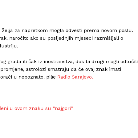
 ih želja za napretkom mogla odvesti prema novom poslu.
rak, naročito ako su posljednjih mjeseci razmišljali o
ustriju.
og grada ili čak iz inostranstva, dok bi drugi mogli odlučit
k promjene, astrolozi smatraju da će ovaj znak imati
korači u nepoznato, piše
Radio Sarajevo.
ođeni u ovom znaku su “najgori”