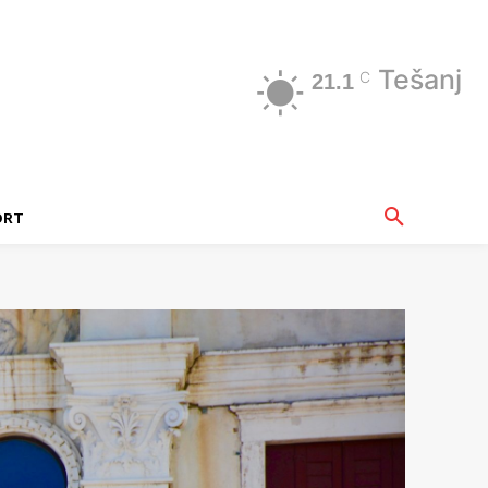
Tešanj
C
21.1
ORT