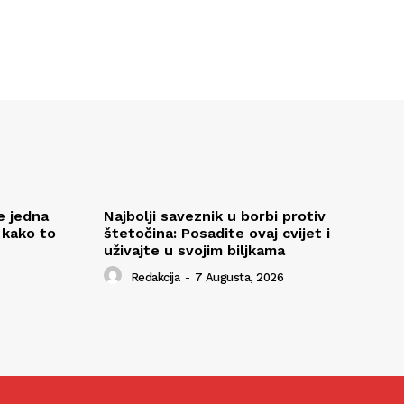
e jedna
Najbolji saveznik u borbi protiv
 kako to
štetočina: Posadite ovaj cvijet i
uživajte u svojim biljkama
Redakcija
-
7 Augusta, 2026