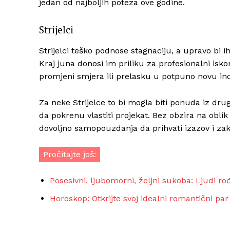
jedan od najboljih poteza ove godine.
Strijelci
Strijelci teško podnose stagnaciju, a upravo bi
Kraj juna donosi im priliku za profesionalni isko
promjeni smjera ili prelasku u potpuno novu ind
Za neke Strijelce to bi mogla biti ponuda iz drug
da pokrenu vlastiti projekat. Bez obzira na obli
dovoljno samopouzdanja da prihvati izazov i za
Pročitajte još:
Posesivni, ljubomorni, željni sukoba: Ljudi r
Horoskop: Otkrijte svoj idealni romantični par