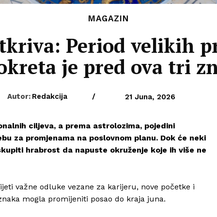
MAGAZIN
tkriva: Period velikih 
okreta je pred ova tri z
Autor:
Redakcija
/
21 Juna, 2026
nalnih ciljeva, a prema astrolozima, pojedini
rebu za promjenama na poslovnom planu. Dok će neki
kupiti hrabrost da napuste okruženje koje ih više ne
jeti važne odluke vezane za karijeru, nove početke i
 znaka mogla promijeniti posao do kraja juna.