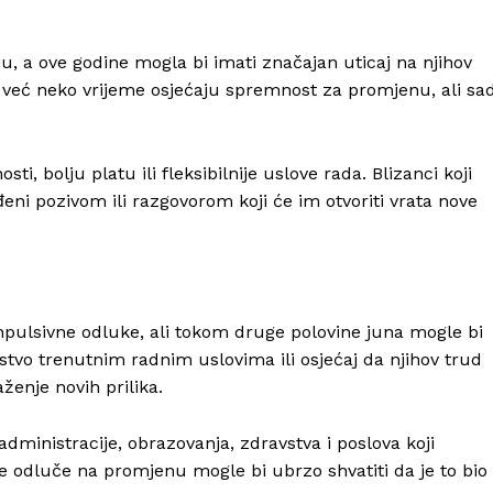
u, a ove godine mogla bi imati značajan uticaj na njihov
a već neko vrijeme osjećaju spremnost za promjenu, ali sa
, bolju platu ili fleksibilnije uslove rada. Blizanci koji
đeni pozivom ili razgovorom koji će im otvoriti vrata nove
mpulsivne odluke, ali tokom druge polovine juna mogle bi
stvo trenutnim radnim uslovima ili osjećaj da njihov trud
ženje novih prilika.
inistracije, obrazovanja, zdravstva i poslova koji
 se odluče na promjenu mogle bi ubrzo shvatiti da je to bio