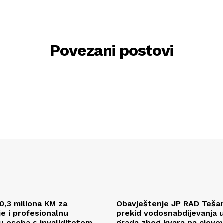
Povezani postovi
0,3 miliona KM za
Obavještenje JP RAD Tešan
je i profesionalnu
prekid vodosnabdijevanja u
ju osoba s invaliditetom
grada zbog kvara na cjevo