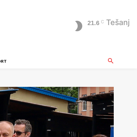
Tešanj
C
21.6
ORT