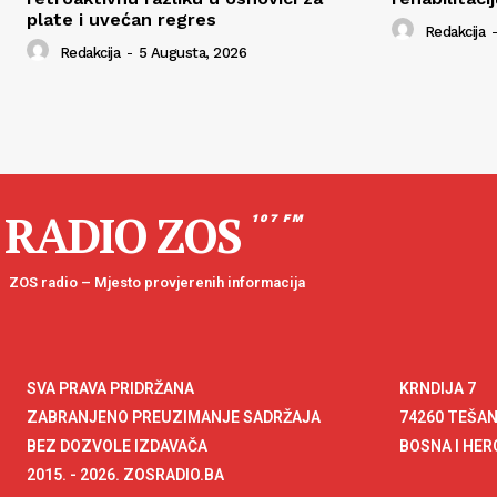
plate i uvećan regres
Redakcija
-
Redakcija
-
5 Augusta, 2026
RADIO ZOS
107 FM
ZOS radio – Mjesto provjerenih informacija
SVA PRAVA PRIDRŽANA
KRNDIJA 7
ZABRANJENO PREUZIMANJE SADRŽAJA
74260 TEŠA
BEZ DOZVOLE IZDAVAČA
BOSNA I HE
2015. - 2026. ZOSRADIO.BA