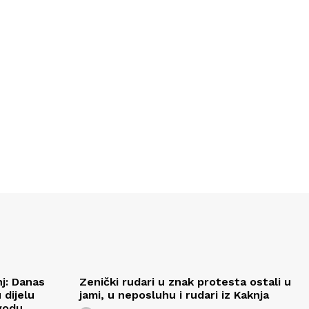
j: Danas
Zenički rudari u znak protesta ostali u
 dijelu
jami, u neposluhu i rudari iz Kaknja
vodu