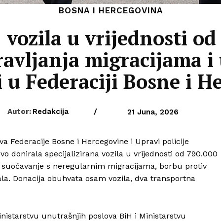
BOSNA I HERCEGOVINA
 vozila u vrijednosti o
ravljanja migracijama i
i u Federaciji Bosne i H
Autor:
Redakcija
/
21 Juna, 2026
va Federacije Bosne i Hercegovine i Upravi policije
o donirala specijalizirana vozila u vrijednosti od 790.000
a suočavanje s neregularnim migracijama, borbu protiv
ala. Donacija obuhvata osam vozila, dva transportna
starstvu unutrašnjih poslova BiH i Ministarstvu