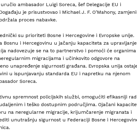
 uručio ambasador Luigi Soreca, šef Delegacije EU i
 Događaju je prisustvovao i Michael J. F. O’Mahony, zamjeni
 podržala proces nabavke.
dnički su prioriteti Bosne i Hercegovine i Evropske unije.
 Bosnu i Hercegovinu u jačanju kapaciteta za upravljanje
cija nadovezuje se na to partnerstvo i pomoći će organima
neregularnim migracijama i učinkovito odgovore na
meno unapređenje sigurnosti građana. Evropska unija ostaj
vini u ispunjavanju standarda EU i napretku na njenom
mbasador Soreca.
ivnu spremnost policijskih službi, omogućiti efikasniji rad
 udaljenim i teško dostupnim područjima. Ojačani kapacite
ovoru na neregularne migracije, krijumčarenje migranata i
editi unutrašnju sigurnost u Federaciji Bosne i Hercegovin
nica.