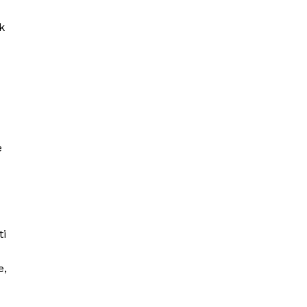
k
e
ti
e,