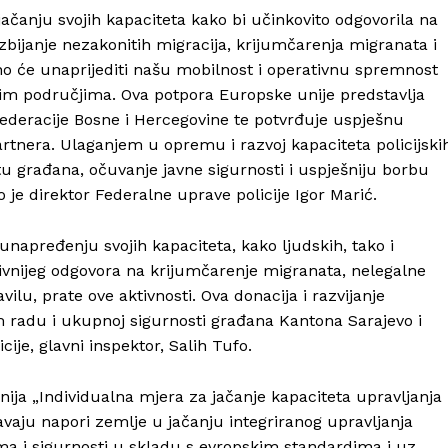
jačanju svojih kapaciteta kako bi učinkovito odgovorila na
zbijanje nezakonitih migracija, krijumčarenja migranata i
no će unaprijediti našu mobilnost i operativnu spremnost
nim područjima. Ova potpora Europske unije predstavlja
Federacije Bosne i Hercegovine te potvrđuje uspješnu
rtnera. Ulaganjem u opremu i razvoj kapaciteta policijski
titu građana, očuvanje javne sigurnosti i uspješniju borbu
io je direktor Federalne uprave policije Igor Marić.
napređenju svojih kapaciteta, kako ljudskih, tako i
ktivnijeg odgovora na krijumčarenje migranata, nelegalne
vilu, prate ove aktivnosti. Ova donacija i razvijanje
m radu i ukupnoj sigurnosti građana Kantona Sarajevo i
ije, glavni inspektor, Salih Tufo.
unija „Individualna mjera za jačanje kapaciteta upravljanja
avaju napori zemlje u jačanju integriranog upravljanja
a i sigurnosti u skladu s evropskim standardima i uz