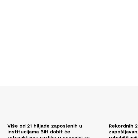
Više od 21 hiljade zaposlenih u
Rekordnih 2
institucijama BiH dobit će
zapošljavan
retroaktivnu razliku u osnovici za
rehabilitaci