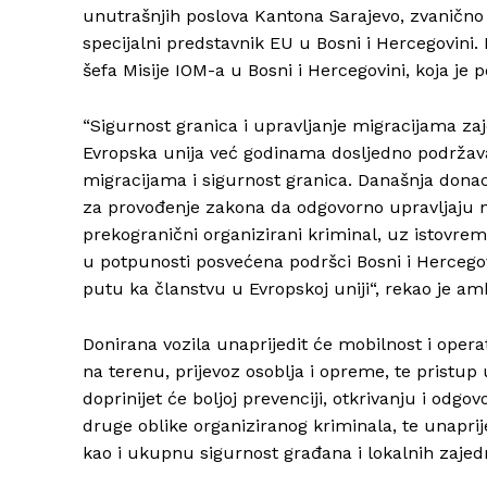
unutrašnjih poslova Kantona Sarajevo, zvanično
specijalni predstavnik EU u Bosni i Hercegovini.
šefa Misije IOM-a u Bosni i Hercegovini, koja je
“Sigurnost granica i upravljanje migracijama zaje
Evropska unija već godinama dosljedno podržava
migracijama i sigurnost granica. Današnja dona
za provođenje zakona da odgovorno upravljaju 
prekogranični organizirani kriminal, uz istovre
u potpunosti posvećena podršci Bosni i Hercego
putu ka članstvu u Evropskoj uniji“, rekao je a
Donirana vozila unaprijedit će mobilnost i operat
na terenu, prijevoz osoblja i opreme, te pristup
doprinijet će boljoj prevenciji, otkrivanju i odg
druge oblike organiziranog kriminala, te unaprij
kao i ukupnu sigurnost građana i lokalnih zajed