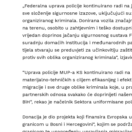
„Federalna uprava policije kontinuirano radi na 
sve složenije sigurnosne izazove, uključujući su
organiziranog kriminala. Donirana vozila značaj
na terenu, osobito u zahtjevnim i teško dostup
vrijedan doprinos jačanju sigurnosnog sustava 
suradnju domaćih institucija i međunarodnih pa
tijela stvaraju se preduvjeti za učinkovitiju zaš
protiv svih oblika organiziranog kriminala“, izjav
“Uprava policije MUP-a KS kontinuirano radi na u
materijalno-tehničkih s ciljem efikasnijeg i efe
migracije i sve druge oblike kriminala koje, u pra
partnerskih odnosa svakako će doprinijeti naše
BiH“, rekao je načelnik Sektora uniformisane polic
Donacija je dio projekta koji finansira Evropska 
granicom u Bosni i Hercegovini“, kojim se podrž
granicom te unapređenju upravljanja migracijam