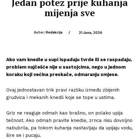
Jedan potez prije kuhanja
mijenja sve
Autor:
Redakcija
/
21 Juna, 2026
Ako vam knedle u supi ispadaju tvrde ili se raspadaju,
problem najčešće nije u sastojcima, nego u jednom
koraku koji većina preskače, odmaranju smjese.
Ovaj jednostavan trik pravi razliku između zbijenih
grudvica i mekanih knedli koje se tope u ustima.
Griz ne reaguje odmah kao brašno, on polako upija
tečnost. Ako odmah pravite knedle, zrnca nisu dovoljno
nabubrila, pa tokom kuhanja nastavljaju da upijaju vodu,
šire se i pucaju.