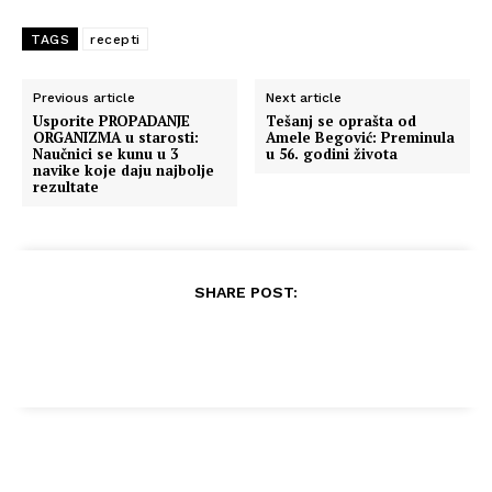
TAGS
recepti
Previous article
Next article
Usporite PROPADANJE
Tešanj se oprašta od
ORGANIZMA u starosti:
Amele Begović: Preminula
Naučnici se kunu u 3
u 56. godini života
navike koje daju najbolje
rezultate
SHARE POST: