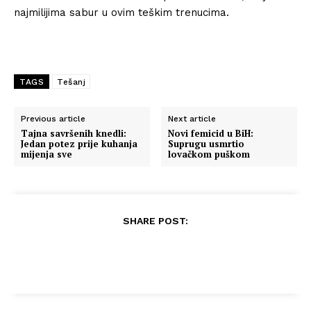
najmilijima sabur u ovim teškim trenucima.
TAGS
Tešanj
Previous article
Next article
Tajna savršenih knedli:
Novi femicid u BiH:
Jedan potez prije kuhanja
Suprugu usmrtio
mijenja sve
lovačkom puškom
SHARE POST: