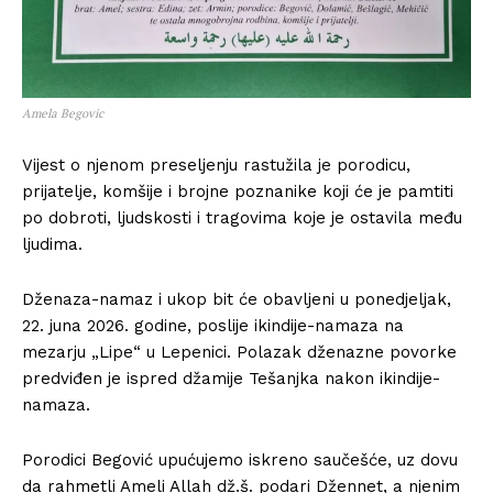
Amela Begovic
Vijest o njenom preseljenju rastužila je porodicu,
prijatelje, komšije i brojne poznanike koji će je pamtiti
po dobroti, ljudskosti i tragovima koje je ostavila među
ljudima.
Dženaza-namaz i ukop bit će obavljeni u ponedjeljak,
22. juna 2026. godine, poslije ikindije-namaza na
mezarju „Lipe“ u Lepenici. Polazak dženazne povorke
predviđen je ispred džamije Tešanjka nakon ikindije-
namaza.
Porodici Begović upućujemo iskreno saučešće, uz dovu
da rahmetli Ameli Allah dž.š. podari Džennet, a njenim