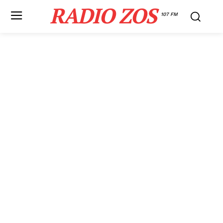
RADIO ZOS
107 FM