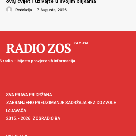
ovaj cvijet i uživajte u svojim biljkama
Redakcija
-
7 Augusta, 2026
RADIO ZOS
107 FM
 radio – Mjesto provjerenih informacija
SVA PRAVA PRIDRŽANA
ZABRANJENO PREUZIMANJE SADRŽAJA BEZ DOZVOLE
IZDAVAČA
2015. - 2026. ZOSRADIO.BA