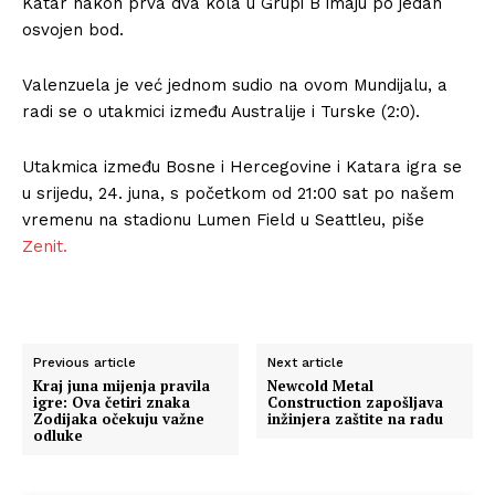
Katar nakon prva dva kola u Grupi B imaju po jedan
osvojen bod.
Valenzuela je već jednom sudio na ovom Mundijalu, a
radi se o utakmici između Australije i Turske (2:0).
Utakmica između Bosne i Hercegovine i Katara igra se
u srijedu, 24. juna, s početkom od 21:00 sat po našem
vremenu na stadionu Lumen Field u Seattleu, piše
Zenit.
Previous article
Next article
Kraj juna mijenja pravila
Newcold Metal
igre: Ova četiri znaka
Construction zapošljava
Zodijaka očekuju važne
inžinjera zaštite na radu
odluke