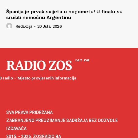
Španija je prvak svijeta u nogometu! U finalu su
srušili nemoćnu Argentinu
Redakcija
-
20 Jula, 2026
RADIO ZOS
107 FM
 radio – Mjesto provjerenih informacija
SVA PRAVA PRIDRŽANA
ZABRANJENO PREUZIMANJE SADRŽAJA BEZ DOZVOLE
IZDAVAČA
2015. - 2026. ZOSRADIO.BA