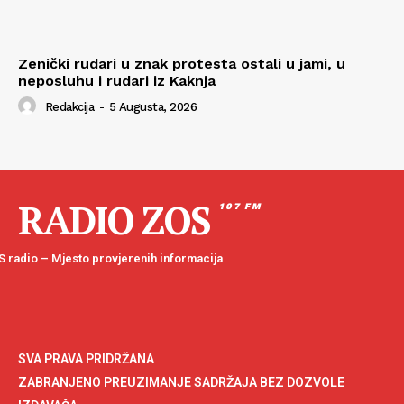
Zenički rudari u znak protesta ostali u jami, u
neposluhu i rudari iz Kaknja
Redakcija
-
5 Augusta, 2026
RADIO ZOS
107 FM
 radio – Mjesto provjerenih informacija
SVA PRAVA PRIDRŽANA
ZABRANJENO PREUZIMANJE SADRŽAJA BEZ DOZVOLE