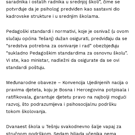
saradnika i ostalih radnika u srednjoj školi”, čime se
potvrđuje da je psiholog predviđen kao sastavni dio
kadrovske strukture i u srednjim školama.
Pedagoški standardi i normativi, koje je osnivač (u ovom
slučaju općina Tešanj) dužan osigurati, predviđaju da se
“sredstva potrebna za osnivanje i rad” obezbjeđuju
“sukladno Pedagoškim standardima za osnovnu školu”.
Vi ste, kao ministar, nadležni da osigurate da se ovi
standardi poštuju.
Međunarodne obaveze – Konvencija Ujedinjenih nacija o
pravima djeteta, koju je Bosna i Hercegovina potpisala i
ratifikovala, garantuje djetetu pravo na najbolji mogući
razvoj, što podrazumijeva i psihosocijalnu podršku
tokom školovanja.
Dvanaest škola u Tešnju svakodnevno šalje vapaj za
stručnom podrškom. Sedam hiljada učenika nema