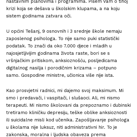
nastavnim planovima i programima. Pišem Vam o tihoj
krizi koja se dešava u školskim klupama, a na koju
sistem godinama zatvara oči.
U općini Tešanj, 9 osnovnih i 3 srednje škole nemaju
zaposlenog psihologa. To nije samo puki statistički
podatak. To znači da oko 7.000 djece i mladih u
najosjetljivijim godinama života raste, bori se s
vršnjačkim pritiskom, anksioznošću, posljedicama
digitalnog nasilja i porodičnim krizama – potpuno
samo. Gospodine ministre, učionica više nije ista.
Kao prosvjetni radnici, mi dajemo svoj maksimum. Mi
smo i predavači, i vaspitači, i slušaoci. Ali, mi nismo
terapeuti. Mi nismo školovani da prepoznamo i dubinski
tretiramo kliničku depresiju, teške oblike anksioznosti
ili suicidalne misli kod učenika. Zapošljavanje psihologa
u školama nije luksuz, niti administrativni hir. To je
zakonska, moralna i ljudska obaveza prema