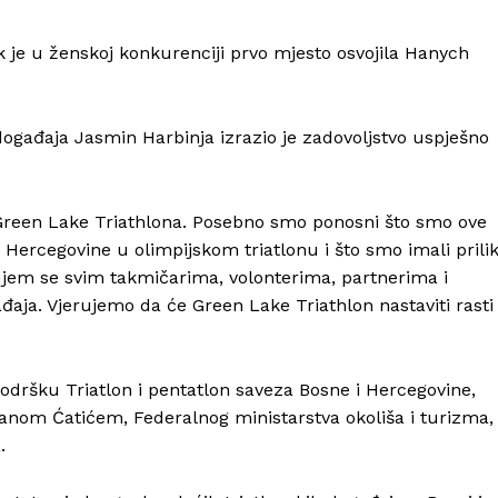
dok je u ženskoj konkurenciji prvo mjesto osvojila Hanych
događaja Jasmin Harbinja izrazio je zadovoljstvo uspješno
e Green Lake Triathlona. Posebno smo ponosni što smo ove
 Hercegovine u olimpijskom triatlonu i što smo imali prili
jujem se svim takmičarima, volonterima, partnerima i
đaja. Vjerujemo da će Green Lake Triathlon nastaviti rasti 
podršku Triatlon i pentatlon saveza Bosne i Hercegovine,
nom Ćatićem, Federalnog ministarstva okoliša i turizma,
.