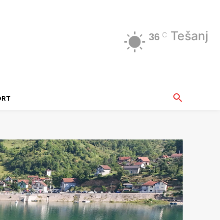
Tešanj
C
36
ORT