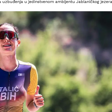
ka uzbuđenja u jedinstvenom ambijentu Jablaničkog jezera