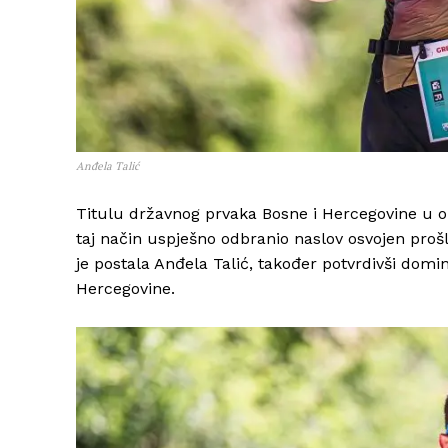
Anđela Talić
Titulu državnog prvaka Bosne i Hercegovine u oli
taj način uspješno odbranio naslov osvojen proš
je postala Anđela Talić, također potvrdivši domina
Hercegovine.