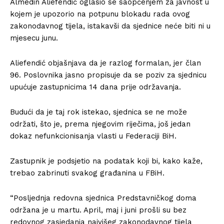
Almedin Aliefendić oglasio se saopćenjem za javnost u
kojem je upozorio na potpunu blokadu rada ovog
zakonodavnog tijela, istakavši da sjednice neće biti ni u
mjesecu junu.
Aliefendić objašnjava da je razlog formalan, jer član
96. Poslovnika jasno propisuje da se poziv za sjednicu
upućuje zastupnicima 14 dana prije održavanja.
Budući da je taj rok istekao, sjednica se ne može
održati, što je, prema njegovim riječima, još jedan
dokaz nefunkcionisanja vlasti u Federaciji BiH.
Zastupnik je podsjetio na podatak koji bi, kako kaže,
trebao zabrinuti svakog građanina u FBiH.
“Posljednja redovna sjednica Predstavničkog doma
održana je u martu. April, maj i juni prošli su bez
redovnog zasjedanja najvišeg zakonodavnog tijela