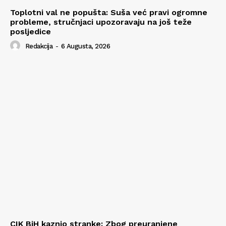
Toplotni val ne popušta: Suša već pravi ogromne
probleme, stručnjaci upozoravaju na još teže
posljedice
Redakcija
-
6 Augusta, 2026
CIK BiH kaznio stranke: Zbog preuranjene