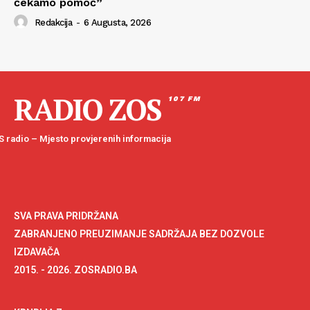
čekamo pomoć”
Redakcija
-
6 Augusta, 2026
RADIO ZOS
107 FM
 radio – Mjesto provjerenih informacija
SVA PRAVA PRIDRŽANA
ZABRANJENO PREUZIMANJE SADRŽAJA BEZ DOZVOLE
IZDAVAČA
2015. - 2026. ZOSRADIO.BA