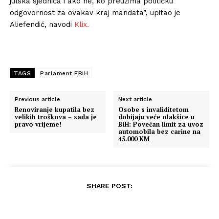
julska sjednica i ako ne, ko preuzima političku
odgovornost za ovakav kraj mandata”, upitao je
Aliefendić, navodi
Klix.
TAGS
Parlament FBiH
Previous article
Next article
Renoviranje kupatila bez
Osobe s invaliditetom
velikih troškova – sada je
dobijaju veće olakšice u
pravo vrijeme!
BiH: Povećan limit za uvoz
automobila bez carine na
45.000 KM
SHARE POST: