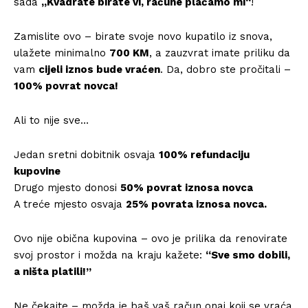
sada
„Kvadrate birate vi, račune plaćamo mi“
!
Zamislite ovo – birate svoje novo kupatilo iz snova,
ulažete minimalno
700 KM
, a zauzvrat imate priliku da
vam
cijeli iznos bude vraćen
. Da, dobro ste pročitali –
100% povrat novca!
Ali to nije sve…
Jedan sretni dobitnik osvaja
100% refundaciju
kupovine
Drugo mjesto donosi
50% povrat iznosa novca
A treće mjesto osvaja
25% povrata iznosa novca.
Ovo nije obična kupovina – ovo je prilika da renovirate
svoj prostor i možda na kraju kažete:
“Sve smo dobili,
a ništa platili!”
Ne čekajte – možda je baš vaš račun onaj koji se vraća