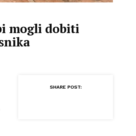
i mogli dobiti
isnika
SHARE POST:
i