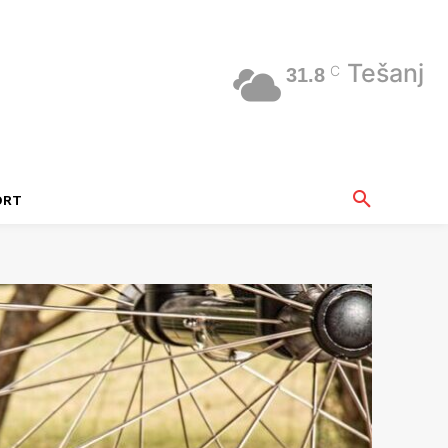
Tešanj
C
31.8
ORT