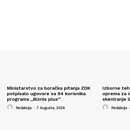
Ministarstvo za boračka pitanja ZDK
Izborne tehn
potpisalo ugovore sa 94 korisnika
oprema za id
programa „Biznis plus“
skeniranje l
Redakcija
-
7 Augusta, 2026
Redakcija
-