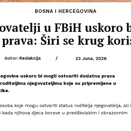
BOSNA I HERCEGOVINA
govatelji u FBiH uskoro b
prava: Širi se krug kor
Autor:
Redakcija
/
23 Juna, 2026
rcegovine uskoro bi mogli ostvariti dodatna prava
oditeljima njegovateljima koje su pripremljene u
ike.
soba koje mogu ostvariti status roditelja njegovatelja, ali 
 i kada njihova djeca borave u predškolskim i obrazovnim