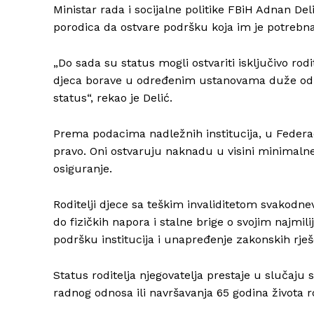
Ministar rada i socijalne politike FBiH Adnan Del
porodica da ostvare podršku koja im je potrebna
„Do sada su status mogli ostvariti isključivo rodi
djeca borave u određenim ustanovama duže od čet
status“, rekao je Delić.
Prema podacima nadležnih institucija, u Federacij
pravo. Oni ostvaruju naknadu u visini minimalne
osiguranje.
Roditelji djece sa teškim invaliditetom svakodn
do fizičkih napora i stalne brige o svojim najm
podršku institucija i unapređenje zakonskih rješ
Status roditelja njegovatelja prestaje u slučaju 
radnog odnosa ili navršavanja 65 godina života ro