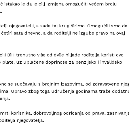
ić istakao je da je cilj izmjena omogućiti većem broju
.
telji njegovatelji, a sada taj krug širimo. Omogućili smo da
iri sata dnevno, a da roditelji ne izgube pravo na ovaj
i BiH trenutno više od dvije hiljade roditelja koristi ovo
 plate, uz uplaćene doprinose za penzijsko i invalidsko
evno se suočavaju s brojnim izazovima, od zdravstvene nje
ilijima. Upravo zbog toga udruženja godinama traže dodatn
enja.
smrti korisnika, dobrovoljnog odricanja od prava, zasnivanj
ditelja njegovatelja.