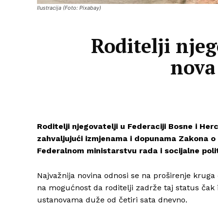
Ilustracija (Foto: Pixabay)
Roditelji nje
nova 
Roditelji njegovatelji u Federaciji Bosne i He
zahvaljujući izmjenama i dopunama Zakona o r
Federalnom ministarstvu rada i socijalne polit
Najvažnija novina odnosi se na proširenje kruga o
na mogućnost da roditelji zadrže taj status čak
ustanovama duže od četiri sata dnevno.