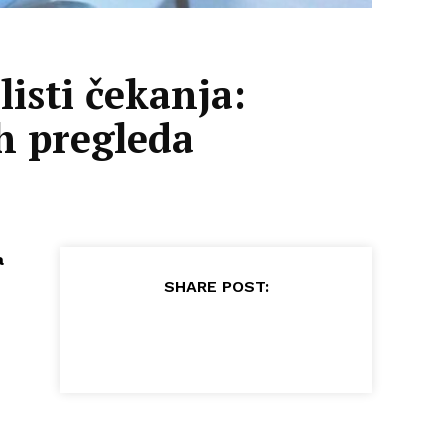
isti čekanja:
ih pregleda
a
SHARE POST: