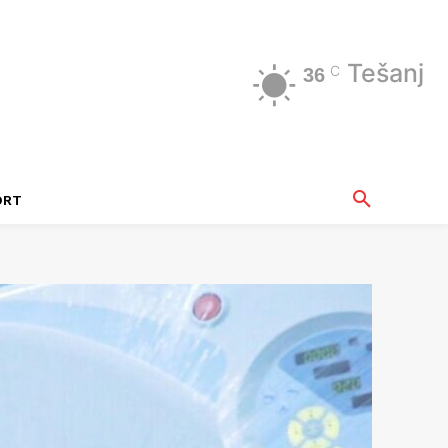
Tešanj
C
36
ORT