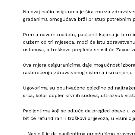
Na ovaj način osigurana je šira mreža zdravstve
građanima omogućava brži pristup potrebnim p
Prema novom modelu, pacijenti kojima je termin
dužem od tri mjeseca, moći će istu zdravstvenu
ustanova, a troškove pregleda snosit će Zavod 
Ova mjera osiguranicima daje mogućnost izbora
rasterećenju zdravstvenog sistema i smanjenju 
Ugovorima su obuhvaćene pojedine od najtražen
srca, kolor dopler krvnih sudova, ultrazvuk vrata
Pacijentima koji se odluče da pregled obave u
bit će refundirani i troškovi prijevoza, u visini c
– Naš cilj je da pacijentima omogućimo pravovre