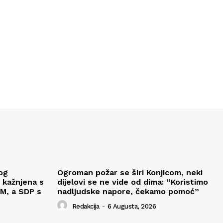
og
Ogroman požar se širi Konjicom, neki
 kažnjena s
dijelovi se ne vide od dima: “Koristimo
M, a SDP s
nadljudske napore, čekamo pomoć”
Redakcija
-
6 Augusta, 2026