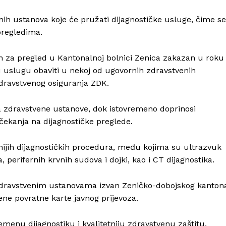
nih ustanova koje će pružati dijagnostičke usluge, čime se
regledima.
 za pregled u Kantonalnoj bolnici Zenica zakazan u roku
 uslugu obaviti u nekoj od ugovornih zdravstvenih
zdravstvenog osiguranja ZDK.
 zdravstvene ustanove, dok istovremeno doprinosi
čekanja na dijagnostičke preglede.
ijih dijagnostičkih procedura, među kojima su ultrazvuk
, perifernih krvnih sudova i dojki, kao i CT dijagnostika.
 zdravstvenim ustanovama izvan Zeničko-dobojskog kanton
ijene povratne karte javnog prijevoza.
menu dijagnostiku i kvalitetniju zdravstvenu zaštitu.