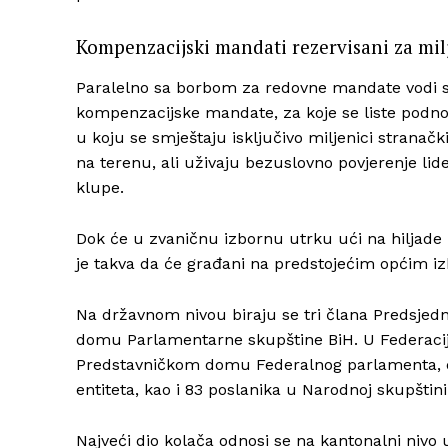
Kompenzacijski mandati rezervisani za mil
Paralelno sa borbom za redovne mandate vodi se
kompenzacijske mandate, za koje se liste podnose
u koju se smještaju isključivo miljenici strana
na terenu, ali uživaju bezuslovno povjerenje li
klupe.
Dok će u zvaničnu izbornu utrku ući na hiljade
je takva da će građani na predstojećim općim izb
Na državnom nivou biraju se tri člana Predsjed
domu Parlamentarne skupštine BiH. U Federaciji
Predstavničkom domu Federalnog parlamenta, do
entiteta, kao i 83 poslanika u Narodnoj skupštini
Najveći dio kolača odnosi se na kantonalni nivo 