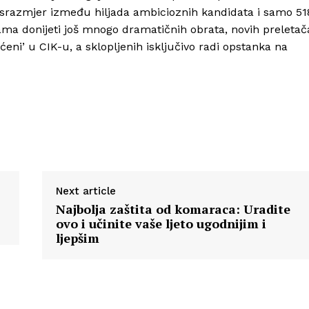
esrazmjer između hiljada ambicioznih kandidata i samo 51
nama donijeti još mnogo dramatičnih obrata, novih preletač
aćeni’ u CIK-u, a sklopljenih isključivo radi opstanka na
Next article
Najbolja zaštita od komaraca: Uradite
ovo i učinite vaše ljeto ugodnijim i
ljepšim