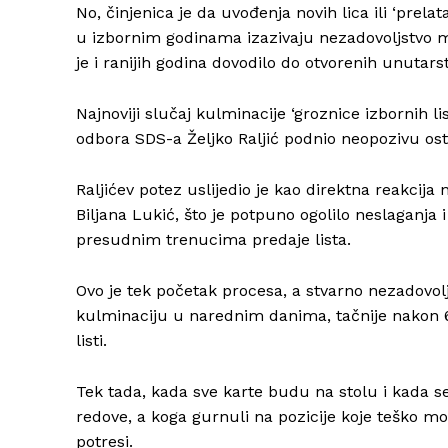
No, činjenica je da uvođenja novih lica ili ‘prela
u izbornim godinama izazivaju nezadovoljstvo 
je i ranijih godina dovodilo do otvorenih unutars
Najnoviji slučaj kulminacije ‘groznice izbornih li
odbora SDS-a Željko Raljić podnio neopozivu ost
Raljićev potez uslijedio je kao direktna reakcija
Biljana Lukić, što je potpuno ogolilo neslaganj
presudnim trenucima predaje lista.
Ovo je tek početak procesa, a stvarno nezadovol
kulminaciju u narednim danima, tačnije nakon 6.
listi.
Tek tada, kada sve karte budu na stolu i kada se 
redove, a koga gurnuli na pozicije koje teško mogu
potresi.