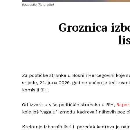
Ilustracija (Foto: Klix)
Groznica izbo
li
Za političke stranke u Bosni i Hercegovini koje 
srijede, 24. juna 2026. godine počeo je teći zvan
komisiji BiH.
Od izvora u više političkih stranaka u BiH,
Rapor
koje još ‘vagaju’ između kadrova i njihovih pozicij
Kreiranje izbornih listi i poredak kadrova je naj