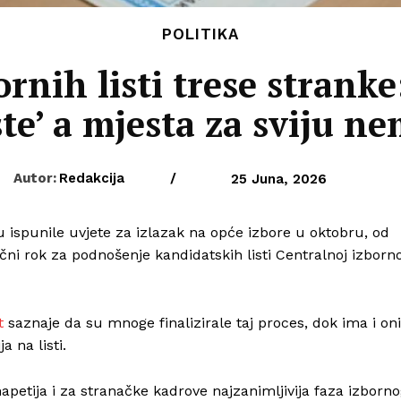
POLITIKA
rnih listi trese stranke:
ste’ a mjesta za sviju n
Autor:
Redakcija
/
25 Juna, 2026
su ispunile uvjete za izlazak na opće izbore u oktobru, od
ični rok za podnošenje kandidatskih listi Centralnoj izborno
t
saznaje da su mnoge finalizirale taj proces, dok ima i on
a na listi.
napetija i za stranačke kadrove najzanimljivija faza izborn