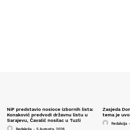
NiP predstavio nosioce izbornih lista:
Zasjeda Dom
Konaković predvodi državnu listu u
tema je uv
Sarajevu, Čavalić nosilac u Tuzli
Redakcija
-
Redakcija
-
5 Augusta, 2026