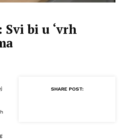
 Svi bi u ‘vrh
ema
j
SHARE POST:
ih
og