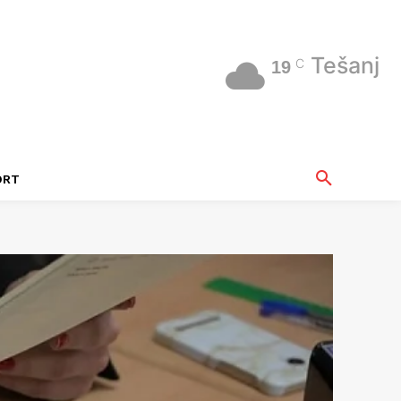
Tešanj
C
19
ORT