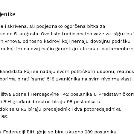
jenike
 i skrivena, ali podjednako ogorčena bitka za
 do 5. augusta. Ove liste tradicionalno važe za ‘siguricu’
čkih vrhova, odnosno kadrovi koji nemaju dovoljnu podršku
dera koji im na ovaj način garantuju ulazak u parlamentarn
 kandidata koji se nadaju svom političkom usponu, realnos
orima birati ‘samo’ 518 zvaničnika na svim nivoima vlasti.
ništva Bosne i Hercegovine i 42 poslanika u Predstavničko
 BiH građani direktno biraju 98 poslanika u
k se u RS biraju predsjednik i dva potpredsjednika
 RS.
u Federaciji BiH, gdje se bira ukupno 289 poslanika