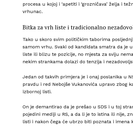
procesa u kojoj i ‘apetiti i ‘grozničava’ želja i te
vrhunac.
Bitka za vrh liste i tradicionalno nezadovo
Tako u skoro svim političkim taborima posljednj
samom vrhu. Svaki od kandidata smatra da je upr
liste ili blizu te pozicije, no mjesta za sviju ne
nekim strankama dolazi do tenzija i nezadovoljs
Jedan od takvih primjera je i onaj poslanika u N
pravdu i red Nebojše Vukanovića upravo zbog kak
izbornoj listi.
On je demantirao da je prešao u SDS i u toj stranc
pojedini mediji u RS, a da li je to istina ili nije
listi i nakon čega će ubrzo biti poznata i imena 