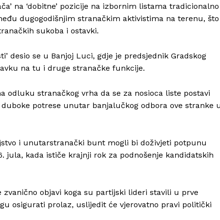
tača’ na ‘dobitne’ pozicije na izbornim listama tradicionalno
među dugogodišnjim stranačkim aktivistima na terenu, što
tranačkih sukoba i ostavki.
sti’ desio se u Banjoj Luci, gdje je predsjednik Gradskog
avku na tu i druge stranačke funkcije.
 na odluku stranačkog vrha da se za nosioca liste postavi
a i duboke potrese unutar banjalučkog odbora ove stranke 
jstvo i unutarstranački bunt mogli bi doživjeti potpunu
 jula, kada ističe krajnji rok za podnošenje kandidatskih
zvanično objavi koga su partijski lideri stavili u prve
 osigurati prolaz, uslijedit će vjerovatno pravi politički