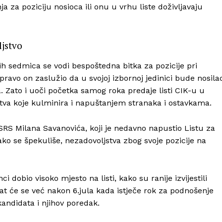
žnja za poziciju nosioca ili onu u vrhu liste doživljavaju
ljstvo
ih sedmica se vodi bespoštedna bitka za pozicije pri
avo on zaslužio da u svojoj izbornoj jedinici bude nosila
ma. Zato i uoči početka samog roka predaje listi CIK-u u
tva koje kulminira i napuštanjem stranaka i ostavkama.
SRS Milana Savanovića, koji je nedavno napustio Listu za
o se špekuliše, nezadovoljstva zbog svoje pozicije na
i dobio visoko mjesto na listi, kako su ranije izvijestili
, znat će se već nakon 6.jula kada istječe rok za podnošenje
kandidata i njihov poredak.