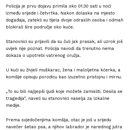
Policija je prvu dojavu primila oko 01:30 sati u noći
između srijede i četvrtka. Nakon dolaska na mjesto
događaja, zatekli su tijela dvoje odraslih osoba i odmah
blokirali šire područje oko kuće.
Stanovnici su prijavili da su čuli jak prasak, ali uzrok još
uvijek nije poznat. Policija navodi da trenutno nema
dokaza o upotrebi vatrenog oružja.
U kući su živjeli muškarac, žena i maloljetna kćerka, a
komšije opisuju porodicu kao izuzetno pristojnu i mirnu.
„To su bili najljepši ljudi koje možete zamisliti. Desila se
tragedija“, naveli su stanovnici naselja za lokalne
medije.
Prema svjedočenjima komšija, otac je još u srijedu
navečer šetao psa, a njihov labrador je narednog jutra