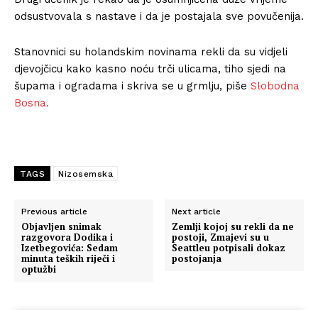
odsustvovala s nastave i da je postajala sve povučenija.
Stanovnici su holandskim novinama rekli da su vidjeli
djevojčicu kako kasno noću trči ulicama, tiho sjedi na
šupama i ogradama i skriva se u grmlju, piše
Slobodna
Bosna.
TAGS
Nizosemska
Previous article
Next article
Objavljen snimak
Zemlji kojoj su rekli da ne
razgovora Dodika i
postoji, Zmajevi su u
Izetbegovića: Sedam
Seattleu potpisali dokaz
minuta teških riječi i
postojanja
optužbi