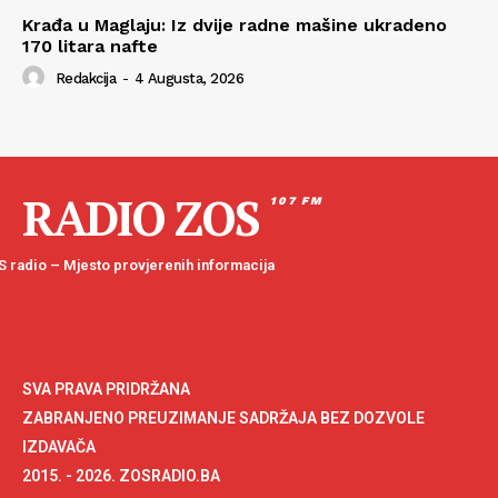
Krađa u Maglaju: Iz dvije radne mašine ukradeno
170 litara nafte
Redakcija
-
4 Augusta, 2026
RADIO ZOS
107 FM
 radio – Mjesto provjerenih informacija
SVA PRAVA PRIDRŽANA
ZABRANJENO PREUZIMANJE SADRŽAJA BEZ DOZVOLE
IZDAVAČA
2015. - 2026. ZOSRADIO.BA