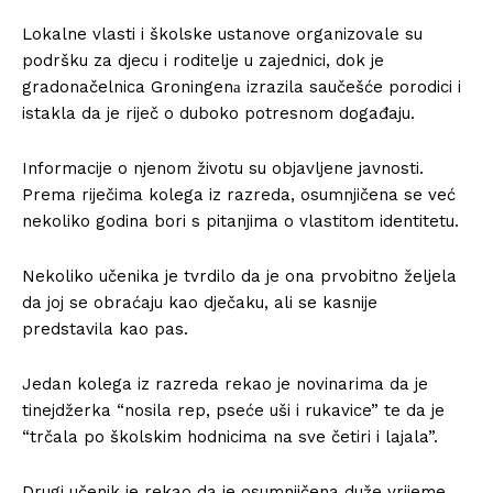
Lokalne vlasti i školske ustanove organizovale su
podršku za djecu i roditelje u zajednici, dok je
gradonačelnica Groningenа izrazila saučešće porodici i
istakla da je riječ o duboko potresnom događaju.
Informacije o njenom životu su objavljene javnosti.
Prema riječima kolega iz razreda, osumnjičena se već
nekoliko godina bori s pitanjima o vlastitom identitetu.
Nekoliko učenika je tvrdilo da je ona prvobitno željela
da joj se obraćaju kao dječaku, ali se kasnije
predstavila kao pas.
Jedan kolega iz razreda rekao je novinarima da je
tinejdžerka “nosila rep, pseće uši i rukavice” te da je
“trčala po školskim hodnicima na sve četiri i lajala”.
Drugi učenik je rekao da je osumnjičena duže vrijeme