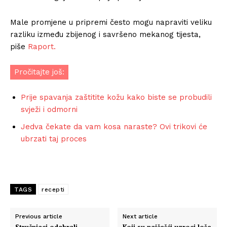
Male promjene u pripremi često mogu napraviti veliku
razliku između zbijenog i savršeno mekanog tijesta,
piše
Raport.
Pročitajte još:
Prije spavanja zaštitite kožu kako biste se probudili
svježi i odmorni
Jedva čekate da vam kosa naraste? Ovi trikovi će
ubrzati taj proces
TAGS
recepti
Previous article
Next article
Stručnjaci odabrali
Koji su najčešći uzroci loše