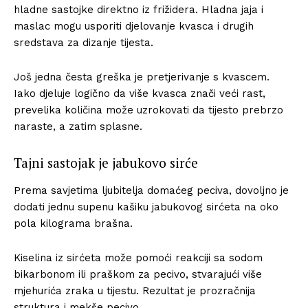
hladne sastojke direktno iz frižidera. Hladna jaja i
maslac mogu usporiti djelovanje kvasca i drugih
sredstava za dizanje tijesta.
Još jedna česta greška je pretjerivanje s kvascem.
Iako djeluje logično da više kvasca znači veći rast,
prevelika količina može uzrokovati da tijesto prebrzo
naraste, a zatim splasne.
Tajni sastojak je jabukovo sirće
Prema savjetima ljubitelja domaćeg peciva, dovoljno je
dodati jednu supenu kašiku jabukovog sirćeta na oko
pola kilograma brašna.
Kiselina iz sirćeta može pomoći reakciji sa sodom
bikarbonom ili praškom za pecivo, stvarajući više
mjehurića zraka u tijestu. Rezultat je prozračnija
struktura i mekše pecivo.