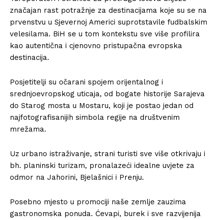
značajan rast potražnje za destinacijama koje su se na
prvenstvu u Sjevernoj Americi suprotstavile fudbalskim
velesilama. BiH se u tom kontekstu sve više profilira
kao autentična i cjenovno pristupačna evropska
destinacija.
Posjetitelji su očarani spojem orijentalnog i
srednjoevropskog uticaja, od bogate historije Sarajeva
do Starog mosta u Mostaru, koji je postao jedan od
najfotografisanijih simbola regije na društvenim
mrežama.
Uz urbano istraživanje, strani turisti sve više otkrivaju i
bh. planinski turizam, pronalazeći idealne uvjete za
odmor na Jahorini, Bjelašnici i Prenju.
Posebno mjesto u promociji naše zemlje zauzima
gastronomska ponuda. Ćevapi, burek i sve razvijenija