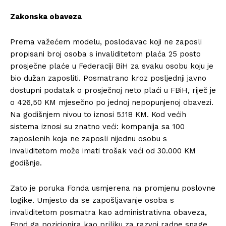
Zakonska obaveza
Prema važećem modelu, poslodavac koji ne zaposli
propisani broj osoba s invaliditetom plaća 25 posto
prosječne plaće u Federaciji BiH za svaku osobu koju je
bio dužan zaposliti. Posmatrano kroz posljednji javno
dostupni podatak o prosječnoj neto plaći u FBiH, riječ je
o 426,50 KM mjesečno po jednoj nepopunjenoj obavezi.
Na godišnjem nivou to iznosi 5.118 KM. Kod većih
sistema iznosi su znatno veći: kompanija sa 100
zaposlenih koja ne zaposli nijednu osobu s
invaliditetom može imati trošak veći od 30.000 KM
godišnje.
Zato je poruka Fonda usmjerena na promjenu poslovne
logike. Umjesto da se zapošljavanje osoba s
invaliditetom posmatra kao administrativna obaveza,
Fond ga pozicionira kao priliku za razvoj radne snage,