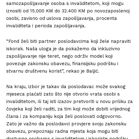
samozapošljavanje osoba s invaliditetom, koji mogu
iznositi od 15.000 KM do 32.400 KM po novozaposlenoj
osobi, zavisno od uslova zapošljavanja, procenta
invaliditeta i perioda zapošljavanja.
“Fond želi biti partner poslodavcima koji žele napraviti
iskorak. Naša uloga je da pokažemo da inkluzivno
zapošljavanje nije teret, nego održiv model koji
povezuje zakonsku obavezu, finansijsku podršku i
stvarnu društvenu korist”, rekao je Baljić.
Na kraju, izbor je takav da poslodavac može svakog
mjeseca plaćati zato što nije otvorio vrata osobi s
invaliditetom, ili taj isti izazov pretvoriti u novu priliku za
čovjeka koji želi raditi, za tim koji može dobiti vrijednog
člana i za kompaniju koja želi poslovati odgovorno.
Zato je važno da poslodavci provjere svoju zakonsku
obavezu, prepoznaju radna mjesta koja mogu biti
dostupna osobama s invaliditetom i iskoriste podršku