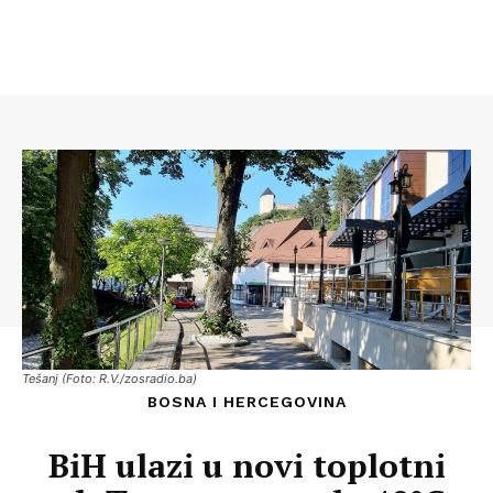
Tešanj (Foto: R.V./zosradio.ba)
BOSNA I HERCEGOVINA
BiH ulazi u novi toplotni