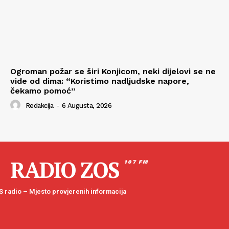
Ogroman požar se širi Konjicom, neki dijelovi se ne
vide od dima: “Koristimo nadljudske napore,
čekamo pomoć”
Redakcija
-
6 Augusta, 2026
RADIO ZOS
107 FM
 radio – Mjesto provjerenih informacija