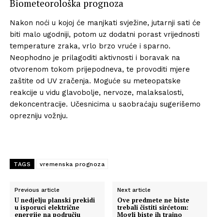
Biometeorološka prognoza
Nakon noći u kojoj će manjkati svježine, jutarnji sati će
biti malo ugodniji, potom uz dodatni porast vrijednosti
temperature zraka, vrlo brzo vruće i sparno.
Neophodno je prilagoditi aktivnosti i boravak na
otvorenom tokom prijepodneva, te provoditi mjere
zaštite od UV zračenja. Moguće su meteopatske
reakcije u vidu glavobolje, nervoze, malaksalosti,
dekoncentracije. Učesnicima u saobraćaju sugerišemo
oprezniju vožnju.
TAGS
vremenska prognoza
Previous article
Next article
U nedjelju planski prekidi
Ove predmete ne biste
u isporuci električne
trebali čistiti sirćetom:
energije na području
Mogli biste ih trajno