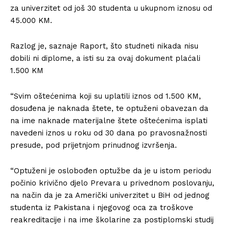
za univerzitet od još 30 studenta u ukupnom iznosu od
45.000 KM.
Razlog je, saznaje Raport, što studneti nikada nisu
dobili ni diplome, a isti su za ovaj dokument plaćali
1.500 KM
“Svim oštećenima koji su uplatili iznos od 1.500 KM,
dosuđena je naknada štete, te optuženi obavezan da
na ime naknade materijalne štete oštećenima isplati
navedeni iznos u roku od 30 dana po pravosnažnosti
presude, pod prijetnjom prinudnog izvršenja.
“Optuženi je oslobođen optužbe da je u istom periodu
počinio krivično djelo Prevara u privednom poslovanju,
na način da je za Američki univerzitet u BiH od jednog
studenta iz Pakistana i njegovog oca za troškove
reakreditacije i na ime školarine za postiplomski studij