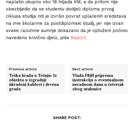
naplatio ukupno oko 18 hiljada KM, a da pritom nije
obezbijedio da se studentu dodijeli diploma prvog
ciklusa studija niti je izvršio povrat uplaćenih sredstava
na ime školarine za postdiplomski studij, jer nije izvan
svake razumne sumnje dokazano da je optuženi počinio
navedeno krivično djelo, piše
Raport.
Previous article
Next article
Teška krađa u Tešnju: Iz
Vlada FBiH priprema
objekta u izgradnji
instrukciju o eventualnom
ukradeni kablovi i drvena
neradnom danu u četvrtak
građa
zbog utakmice
SHARE POST: