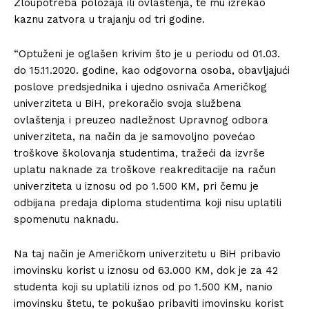
Zloupotreba položaja ili ovlaštenja, te mu izrekao
kaznu zatvora u trajanju od tri godine.
“Optuženi je oglašen krivim što je u periodu od 01.03.
do 15.11.2020. godine, kao odgovorna osoba, obavljajući
poslove predsjednika i ujedno osnivača Američkog
univerziteta u BiH, prekoračio svoja službena
ovlaštenja i preuzeo nadležnost Upravnog odbora
univerziteta, na način da je samovoljno povećao
troškove školovanja studentima, tražeći da izvrše
uplatu naknade za troškove reakreditacije na račun
univerziteta u iznosu od po 1.500 KM, pri čemu je
odbijana predaja diploma studentima koji nisu uplatili
spomenutu naknadu.
Na taj način je Američkom univerzitetu u BiH pribavio
imovinsku korist u iznosu od 63.000 KM, dok je za 42
studenta koji su uplatili iznos od po 1.500 KM, nanio
imovinsku štetu, te pokušao pribaviti imovinsku korist