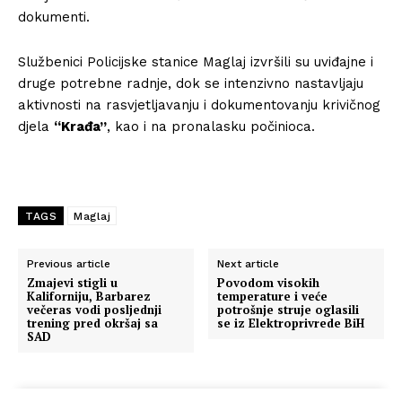
dokumenti.
Službenici Policijske stanice Maglaj izvršili su uviđajne i
druge potrebne radnje, dok se intenzivno nastavljaju
aktivnosti na rasvjetljavanju i dokumentovanju krivičnog
djela
“Krađa”
, kao i na pronalasku počinioca.
TAGS
Maglaj
Previous article
Next article
Zmajevi stigli u
Povodom visokih
Kaliforniju, Barbarez
temperature i veće
večeras vodi posljednji
potrošnje struje oglasili
trening pred okršaj sa
se iz Elektroprivrede BiH
SAD