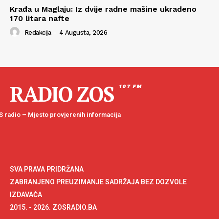
Krađa u Maglaju: Iz dvije radne mašine ukradeno
170 litara nafte
Redakcija
-
4 Augusta, 2026
RADIO ZOS
107 FM
 radio – Mjesto provjerenih informacija
SVA PRAVA PRIDRŽANA
ZABRANJENO PREUZIMANJE SADRŽAJA BEZ DOZVOLE
IZDAVAČA
2015. - 2026. ZOSRADIO.BA