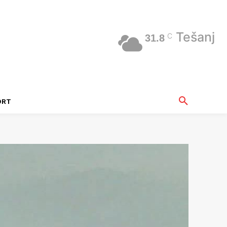
Tešanj
C
31.8
ORT