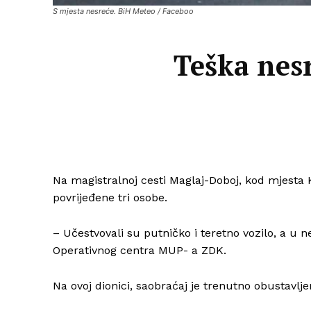
S mjesta nesreće. BiH Meteo / Faceboo
Teška nes
Na magistralnoj cesti Maglaj-Doboj, kod mjesta 
povrijeđene tri osobe.
– Učestvovali su putničko i teretno vozilo, a u ne
Operativnog centra MUP- a ZDK.
Na ovoj dionici, saobraćaj je trenutno obustavlje