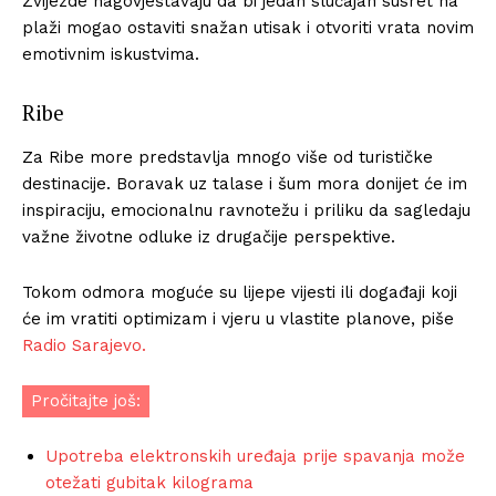
Zvijezde nagovještavaju da bi jedan slučajan susret na
plaži mogao ostaviti snažan utisak i otvoriti vrata novim
emotivnim iskustvima.
Ribe
Za Ribe more predstavlja mnogo više od turističke
destinacije. Boravak uz talase i šum mora donijet će im
inspiraciju, emocionalnu ravnotežu i priliku da sagledaju
važne životne odluke iz drugačije perspektive.
Tokom odmora moguće su lijepe vijesti ili događaji koji
će im vratiti optimizam i vjeru u vlastite planove, piše
Radio Sarajevo.
Pročitajte još:
Upotreba elektronskih uređaja prije spavanja može
otežati gubitak kilograma