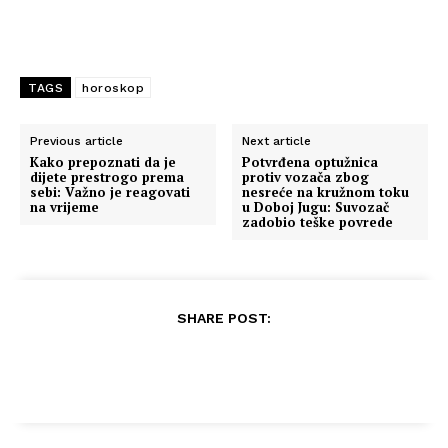
TAGS
horoskop
Previous article
Next article
Kako prepoznati da je
Potvrđena optužnica
dijete prestrogo prema
protiv vozača zbog
sebi: Važno je reagovati
nesreće na kružnom toku
na vrijeme
u Doboj Jugu: Suvozač
zadobio teške povrede
SHARE POST: