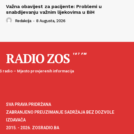
Važna obavijest za pacijente: Problemi u
snabdijevanju važnim lijekovima u BiH
Redakcija
-
8 Augusta, 2026
RADIO ZOS
107 FM
 radio – Mjesto provjerenih informacija
SVA PRAVA PRIDRŽANA
ZABRANJENO PREUZIMANJE SADRŽAJA BEZ DOZVOLE
IZDAVAČA
2015. - 2026. ZOSRADIO.BA