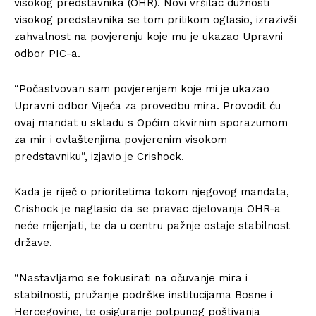
visokog predstavnika (OHR). Novi vršilac dužnosti
visokog predstavnika se tom prilikom oglasio, izrazivši
zahvalnost na povjerenju koje mu je ukazao Upravni
odbor PIC-a.
“Počastvovan sam povjerenjem koje mi je ukazao
Upravni odbor Vijeća za provedbu mira. Provodit ću
ovaj mandat u skladu s Općim okvirnim sporazumom
za mir i ovlaštenjima povjerenim visokom
predstavniku”, izjavio je Crishock.
Kada je riječ o prioritetima tokom njegovog mandata,
Crishock je naglasio da se pravac djelovanja OHR-a
neće mijenjati, te da u centru pažnje ostaje stabilnost
države.
“Nastavljamo se fokusirati na očuvanje mira i
stabilnosti, pružanje podrške institucijama Bosne i
Hercegovine, te osiguranje potpunog poštivanja