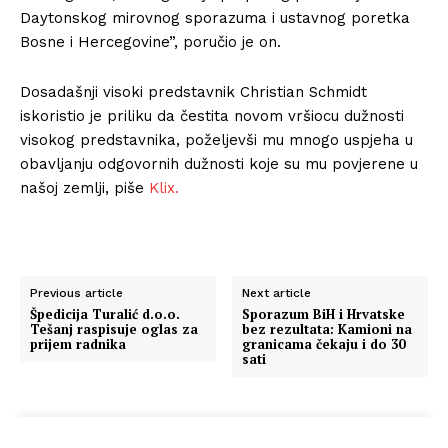
Daytonskog mirovnog sporazuma i ustavnog poretka
Bosne i Hercegovine”, poručio je on.
Dosadašnji visoki predstavnik Christian Schmidt
iskoristio je priliku da čestita novom vršiocu dužnosti
visokog predstavnika, poželjevši mu mnogo uspjeha u
obavljanju odgovornih dužnosti koje su mu povjerene u
našoj zemlji, piše
Klix.
Previous article
Next article
Špedicija Turalić d.o.o.
Sporazum BiH i Hrvatske
Tešanj raspisuje oglas za
bez rezultata: Kamioni na
prijem radnika
granicama čekaju i do 30
sati