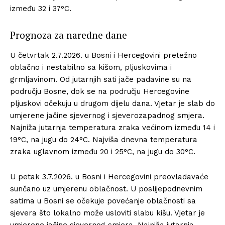
između 32 i 37°C.
Prognoza za naredne dane
U četvrtak 2.7.2026. u Bosni i Hercegovini pretežno
oblačno i nestabilno sa kišom, pljuskovima i
grmljavinom. Od jutarnjih sati jače padavine su na
području Bosne, dok se na području Hercegovine
pljuskovi očekuju u drugom dijelu dana. Vjetar je slab do
umjerene jačine sjevernog i sjeverozapadnog smjera.
Najniža jutarnja temperatura zraka većinom između 14 i
19°C, na jugu do 24°C. Najviša dnevna temperatura
zraka uglavnom između 20 i 25°C, na jugu do 30°C.
U petak 3.7.2026. u Bosni i Hercegovini preovladavaće
sunčano uz umjerenu oblačnost. U poslijepodnevnim
satima u Bosni se očekuje povećanje oblačnosti sa
sjevera što lokalno može usloviti slabu kišu. Vjetar je
umjerene jačine sjevernog smjera. Najniža jutarnja