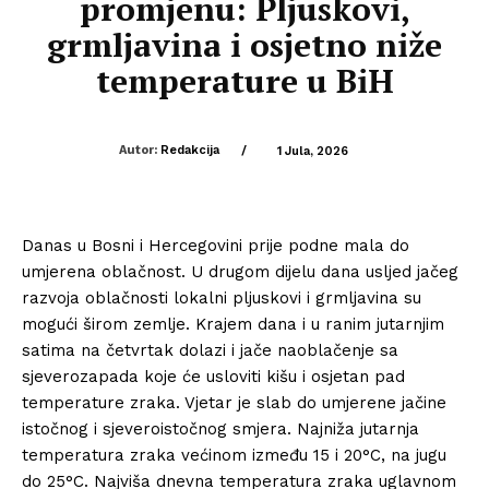
promjenu: Pljuskovi,
grmljavina i osjetno niže
temperature u BiH
Autor:
Redakcija
/
1 Jula, 2026
Danas u Bosni i Hercegovini prije podne mala do
umjerena oblačnost. U drugom dijelu dana usljed jačeg
razvoja oblačnosti lokalni pljuskovi i grmljavina su
mogući širom zemlje. Krajem dana i u ranim jutarnjim
satima na četvrtak dolazi i jače naoblačenje sa
sjeverozapada koje će usloviti kišu i osjetan pad
temperature zraka. Vjetar je slab do umjerene jačine
istočnog i sjeveroistočnog smjera. Najniža jutarnja
temperatura zraka većinom između 15 i 20°C, na jugu
do 25°C. Najviša dnevna temperatura zraka uglavnom