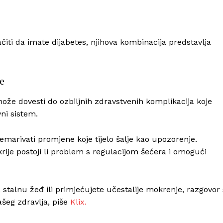
ti da imate dijabetes, njihova kombinacija predstavlja
je
ože dovesti do ozbiljnih zdravstvenih komplikacija koje
ni sistem.
emarivati promjene koje tijelo šalje kao upozorenje.
krije postoji li problem s regulacijom šećera i omogući
stalnu žeđ ili primjećujete učestalije mokrenje, razgovor 
šeg zdravlja, piše
Klix.