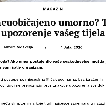
MAGAZIN
 neuobičajeno umorno? T
upozorenje vašeg tijela
Autor:
Redakcija
/
1 Jula, 2026
azloga? Ako umor postaje dio vaše svakodnevice, možda 
je vam šalje organizam.
ati postepeno, mjesecima ili čak godinama, bez izraženih
ogi ljudi ne prepoznaju prve znakove upozorenja sve dok
e, među simptomima koje ljudi najčešće zanemaruju nalazi