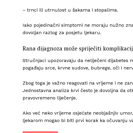
– trnci ili utrnulost u šakama i stopalima.
Iako pojedinačni simptomi ne moraju nužno znači
dovoljan razlog za posjetu ljekaru.
Rana dijagnoza može spriječiti komplikaci
Stručnjaci upozoravaju da neliječeni dijabetes m
pogađaju srce, krvne sudove, bubrege, oči i nerv
Zbog toga je važno reagovati na vrijeme i ne zan
Jednostavna analiza krvi često je dovoljna da ot
pravovremeno liječenje.
Ako već neko vrijeme osjećate neobjašnjiv umor, 
ljekarom mogao bi biti prvi korak ka očuvanju va