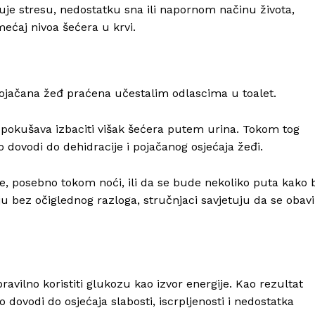
suje stresu, nedostatku sna ili napornom načinu života,
ećaj nivoa šećera u krvi.
ojačana žeđ praćena učestalim odlascima u toalet.
 pokušava izbaciti višak šećera putem urina. Tokom tog
to dovodi do dehidracije i pojačanog osjećaja žeđi.
če, posebno tokom noći, ili da se bude nekoliko puta kako 
aju bez očiglednog razloga, stručnjaci savjetuju da se obavi
avilno koristiti glukozu kao izvor energije. Kao rezultat
 dovodi do osjećaja slabosti, iscrpljenosti i nedostatka