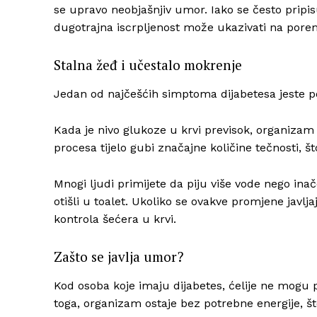
se upravo neobjašnjiv umor. Iako se često pripi
dugotrajna iscrpljenost može ukazivati na porem
Stalna žeđ i učestalo mokrenje
Jedan od najčešćih simptoma dijabetesa jeste p
Kada je nivo glukoze u krvi previsok, organizam
procesa tijelo gubi značajne količine tečnosti, š
Mnogi ljudi primijete da piju više vode nego ina
otišli u toalet. Ukoliko se ovakve promjene javlj
kontrola šećera u krvi.
Zašto se javlja umor?
Kod osoba koje imaju dijabetes, ćelije ne mogu pr
toga, organizam ostaje bez potrebne energije, što