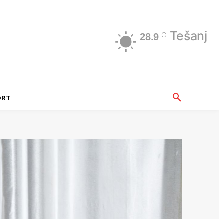
Tešanj
C
28.9
ORT