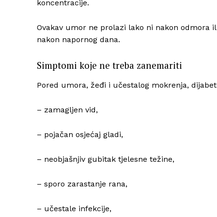
koncentracije.
Ovakav umor ne prolazi lako ni nakon odmora ili 
nakon napornog dana.
Simptomi koje ne treba zanemariti
Pored umora, žeđi i učestalog mokrenja, dijabe
– zamagljen vid,
– pojačan osjećaj gladi,
– neobjašnjiv gubitak tjelesne težine,
– sporo zarastanje rana,
– učestale infekcije,