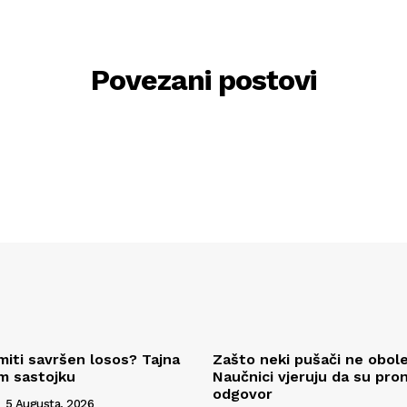
Povezani postovi
miti savršen losos? Tajna
Zašto neki pušači ne obole
om sastojku
Naučnici vjeruju da su pron
odgovor
5 Augusta, 2026