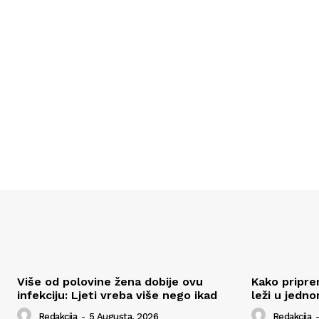
Više od polovine žena dobije ovu
Kako pripre
infekciju: Ljeti vreba više nego ikad
leži u jedn
Redakcija
-
5 Augusta, 2026
Redakcija
-