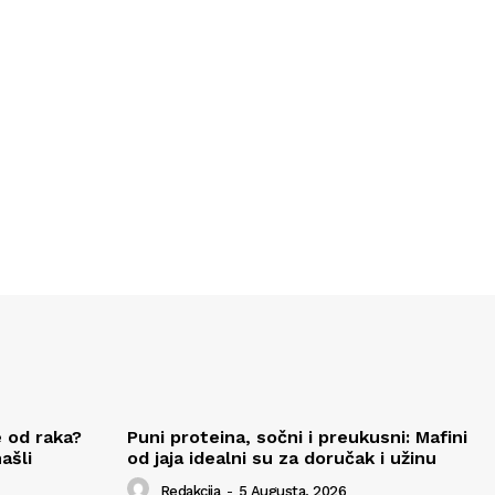
 od raka?
Puni proteina, sočni i preukusni: Mafini
ašli
od jaja idealni su za doručak i užinu
Redakcija
-
5 Augusta, 2026