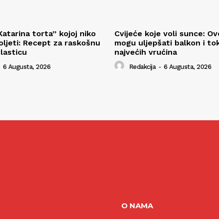
atarina torta” kojoj niko
Cvijeće koje voli sunce: Ov
ljeti: Recept za raskošnu
mogu uljepšati balkon i t
lasticu
najvećih vrućina
6 Augusta, 2026
Redakcija
-
6 Augusta, 2026
O NAMA