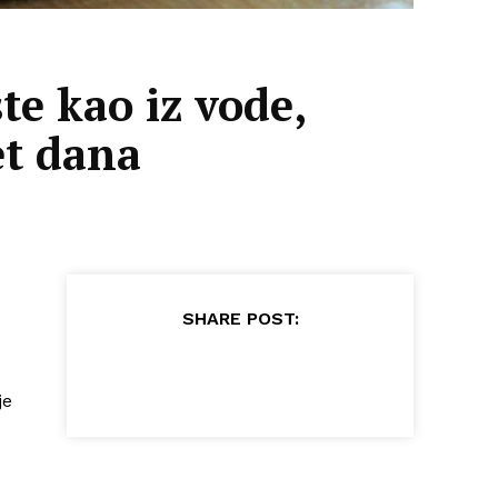
te kao iz vode,
et dana
SHARE POST:
je