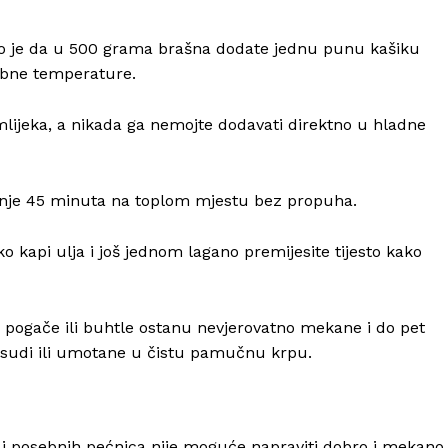
no je da u 500 grama brašna dodate jednu punu kašiku
sobne temperature.
mlijeka, a nikada ga nemojte dodavati direktno u hladne
anje 45 minuta na toplom mjestu bez propuha.
 kapi ulja i još jednom lagano premijesite tijesto kako
e, pogače ili buhtle ostanu nevjerovatno mekane i do pet
osudi ili umotane u čistu pamučnu krpu.
i posebnih pećnica nije moguće napraviti dobro i mekano