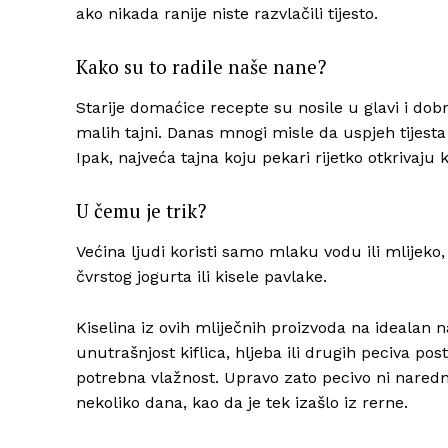
ako nikada ranije niste razvlačili tijesto.
Kako su to radile naše nane?
Starije domaćice recepte su nosile u glavi i dobro
malih tajni. Danas mnogi misle da uspjeh tijesta
Ipak, najveća tajna koju pekari rijetko otkrivaj
U čemu je trik?
Većina ljudi koristi samo mlaku vodu ili mlijeko
čvrstog jogurta ili kisele pavlake.
Kiselina iz ovih mliječnih proizvoda na idealan 
unutrašnjost kiflica, hljeba ili drugih peciva p
potrebna vlažnost. Upravo zato pecivo ni naredno
nekoliko dana, kao da je tek izašlo iz rerne.