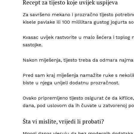
Recept za tijesto koje uvijek uspijeva
Za savršeno mekano i prozračno tijesto potreb
kisele pavlake ili 100 mililitara gustog jogurta 
Kvasac uvijek rastvorite u malo šećera i toplog 
sastojke.
Nakon miješenja, tijesto treba da odmara najm
Pred sam kraj miješenja namažite ruke s nekoliko
biste u njega unijeli dodatnu prozračnost.
Ovako pripremljeno tijesto osigurat će da kiflic
dana, pod uslovom da ih čuvate u zatvorenoj p
Šta vi mislite, vrijedi li probati?
Mnogi danas vjeruju da bez modernih dodataka 