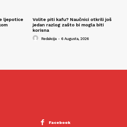
e ljepotice
Volite piti kafu? Naučnici otkrili još
okom
jedan razlog zašto bi mogla biti
korisna
Redakcija
-
6 Augusta, 2026
Facebook