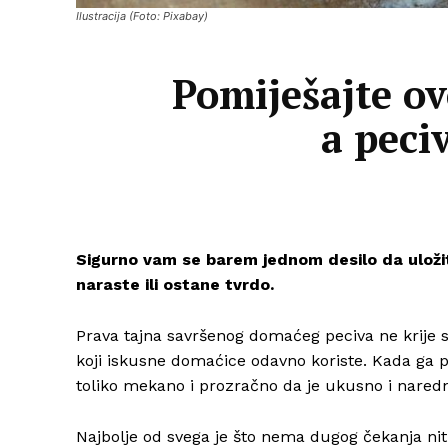
Ilustracija (Foto: Pixabay)
Pomiješajte ov
a peci
Sigurno vam se barem jednom desilo da uložit
naraste ili ostane tvrdo.
Prava tajna savršenog domaćeg peciva ne krije
koji iskusne domaćice odavno koriste. Kada ga pri
toliko mekano i prozračno da je ukusno i nared
Najbolje od svega je što nema dugog čekanja nit