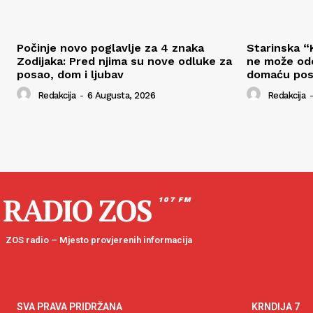
Počinje novo poglavlje za 4 znaka
Starinska “K
Zodijaka: Pred njima su nove odluke za
ne može odo
posao, dom i ljubav
domaću pos
Redakcija
-
6 Augusta, 2026
Redakcija
-
RADIO ZOS
107 FM
ZOS radio – Mjesto provjerenih informacija
SVA PRAVA PRIDRŽANA
KRNDIJA 7