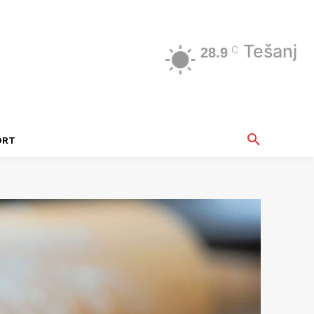
Tešanj
C
28.9
ORT