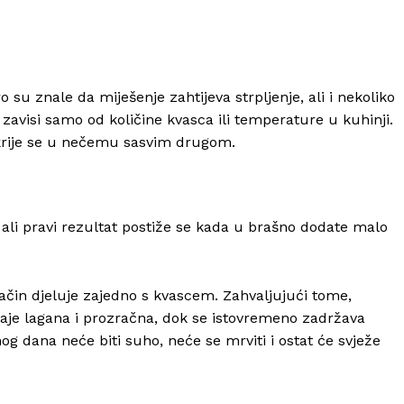
 su znale da miješenje zahtijeva strpljenje, ali i nekoliko
 zavisi samo od količine kvasca ili temperature u kuhinji.
u krije se u nečemu sasvim drugom.
, ali pravi rezultat postiže se kada u brašno dodate malo
način djeluje zajedno s kvascem. Zahvaljujući tome,
ostaje lagana i prozračna, dok se istovremeno zadržava
g dana neće biti suho, neće se mrviti i ostat će svježe