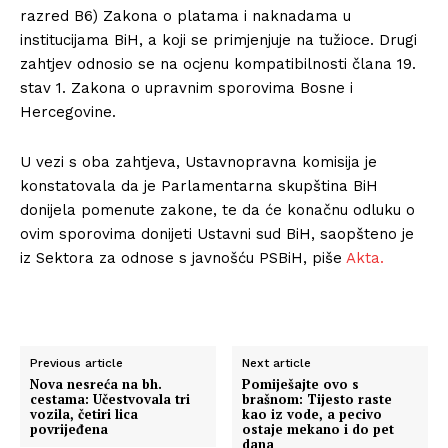
razred B6) Zakona o platama i naknadama u
institucijama BiH, a koji se primjenjuje na tužioce. Drugi
zahtjev odnosio se na ocjenu kompatibilnosti člana 19.
stav 1. Zakona o upravnim sporovima Bosne i
Hercegovine.
U vezi s oba zahtjeva, Ustavnopravna komisija je
konstatovala da je Parlamentarna skupština BiH
donijela pomenute zakone, te da će konačnu odluku o
ovim sporovima donijeti Ustavni sud BiH, saopšteno je
iz Sektora za odnose s javnošću PSBiH, piše
Akta.
Previous article
Next article
Nova nesreća na bh.
Pomiješajte ovo s
cestama: Učestvovala tri
brašnom: Tijesto raste
vozila, četiri lica
kao iz vode, a pecivo
povrijeđena
ostaje mekano i do pet
dana