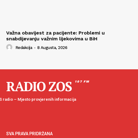
Važna obavijest za pacijente: Problemi u
snabdijevanju važnim lijekovima u BiH
Redakcija
-
8 Augusta, 2026
RADIO ZOS
107 FM
 radio – Mjesto provjerenih informacija
SVA PRAVA PRIDRŽANA