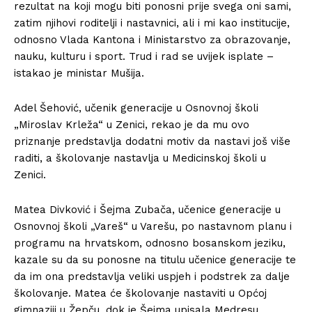
rezultat na koji mogu biti ponosni prije svega oni sami,
zatim njihovi roditelji i nastavnici, ali i mi kao institucije,
odnosno Vlada Kantona i Ministarstvo za obrazovanje,
nauku, kulturu i sport. Trud i rad se uvijek isplate –
istakao je ministar Mušija.
Adel Šehović, učenik generacije u Osnovnoj školi
„Miroslav Krleža“ u Zenici, rekao je da mu ovo
priznanje predstavlja dodatni motiv da nastavi još više
raditi, a školovanje nastavlja u Medicinskoj školi u
Zenici.
Matea Divković i Šejma Zubača, učenice generacije u
Osnovnoj školi „Vareš“ u Varešu, po nastavnom planu i
programu na hrvatskom, odnosno bosanskom jeziku,
kazale su da su ponosne na titulu učenice generacije te
da im ona predstavlja veliki uspjeh i podstrek za dalje
školovanje. Matea će školovanje nastaviti u Općoj
gimnaziji u Žepču, dok je Šejma upisala Medresu