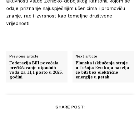
aktivnosti Vlade Zeničko-dobojskog kantona kojom se
odaje priznanje najuspješnijim učenicima i promovišu
znanje, rad i izvrsnost kao temeljne društvene
vrijednosti.
Previous article
Next article
Federacija BiH povećala
Planska isključenja struje
prečišćavanje otpadnih
u Tešnju: Evo koja naselja
voda za 11,1 posto u 2025.
će biti bez električne
godini
energije u petak
SHARE POST: