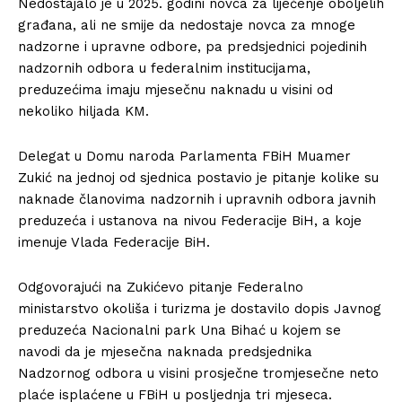
Nedostajalo je u 2025. godini novca za liječenje oboljelih
građana, ali ne smije da nedostaje novca za mnoge
nadzorne i upravne odbore, pa predsjednici pojedinih
nadzornih odbora u federalnim institucijama,
preduzećima imaju mjesečnu naknadu u visini od
nekoliko hiljada KM.
Delegat u Domu naroda Parlamenta FBiH Muamer
Zukić na jednoj od sjednica postavio je pitanje kolike su
naknade članovima nadzornih i upravnih odbora javnih
preduzeća i ustanova na nivou Federacije BiH, a koje
imenuje Vlada Federacije BiH.
Odgovorajući na Zukićevo pitanje Federalno
ministarstvo okoliša i turizma je dostavilo dopis Javnog
preduzeća Nacionalni park Una Bihać u kojem se
navodi da je mjesečna naknada predsjednika
Nadzornog odbora u visini prosječne tromjesečne neto
plaće isplaćene u FBiH u posljednja tri mjeseca.