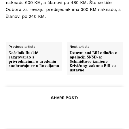
naknadu 600 KM, a članovi po 480 KM. Što se tiče
Odbora za reviziju, predsjednik ima 300 KM naknadu, a
članovi po 240 KM.
Previous article
Next article
Načelnik Huskić
Ustavni sud BiH odlučio o
razgovarao s
apelaciji SNSD-a:
privrednicima o uređenju
Schmidtove izmjene
saobraćajnice u Rosuljama
Krivičnog zakona BiH su
ustavne
SHARE POST: