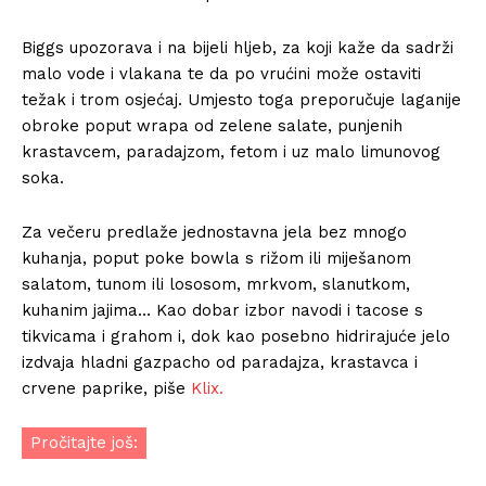
Biggs upozorava i na bijeli hljeb, za koji kaže da sadrži
malo vode i vlakana te da po vrućini može ostaviti
težak i trom osjećaj. Umjesto toga preporučuje laganije
obroke poput wrapa od zelene salate, punjenih
krastavcem, paradajzom, fetom i uz malo limunovog
soka.
Za večeru predlaže jednostavna jela bez mnogo
kuhanja, poput poke bowla s rižom ili miješanom
salatom, tunom ili lososom, mrkvom, slanutkom,
kuhanim jajima… Kao dobar izbor navodi i tacose s
tikvicama i grahom i, dok kao posebno hidrirajuće jelo
izdvaja hladni gazpacho od paradajza, krastavca i
crvene paprike, piše
Klix.
Pročitajte još: