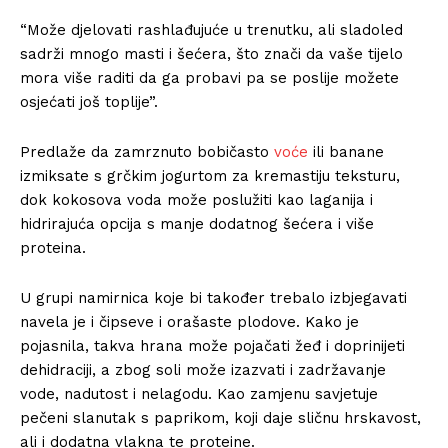
“Može djelovati rashlađujuće u trenutku, ali sladoled
sadrži mnogo masti i šećera, što znači da vaše tijelo
mora više raditi da ga probavi pa se poslije možete
osjećati još toplije”.
Predlaže da zamrznuto bobičasto
voće
ili banane
izmiksate s grčkim jogurtom za kremastiju teksturu,
dok kokosova voda može poslužiti kao laganija i
hidrirajuća opcija s manje dodatnog šećera i više
proteina.
U grupi namirnica koje bi također trebalo izbjegavati
navela je i čipseve i orašaste plodove. Kako je
pojasnila, takva hrana može pojačati žeđ i doprinijeti
dehidraciji, a zbog soli može izazvati i zadržavanje
vode, nadutost i nelagodu. Kao zamjenu savjetuje
pečeni slanutak s paprikom, koji daje sličnu hrskavost,
ali i dodatna vlakna te proteine.