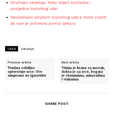
Stručnjaci savjetuju: Kako izbjeći sunčanicu i
posljedice toplotnog udar
Neočekivani simptom toplotnog udara može značiti
da vam je potrebna pomoć ljekara
TAGS
zdravlje
Previous article
Next article
Vrućina ozbiljno
Višnja je hrana za mozak,
opterećuje srce: Ove
dobra je za srce, bogata
simptome ne ignorišite
je vitaminima, mineralima
i vlaknima
SHARE POST: