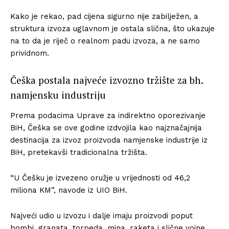
Kako je rekao, pad cijena sigurno nije zabilježen, a
struktura izvoza uglavnom je ostala slična, što ukazuje
na to da je riječ o realnom padu izvoza, a ne samo
prividnom.
Češka postala najveće izvozno tržište za bh.
namjensku industriju
Prema podacima Uprave za indirektno oporezivanje
BiH, Češka se ove godine izdvojila kao najznačajnija
destinacija za izvoz proizvoda namjenske industrije iz
BiH, pretekavši tradicionalna tržišta.
“U Češku je izvezeno oružje u vrijednosti od 46,2
miliona KM”, navode iz UIO BiH.
Najveći udio u izvozu i dalje imaju proizvodi poput
bombi, granata, torpeda, mina, raketa i slične vojne