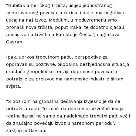
“Gubitak američkog tržišta, usljed jednostranog i
neopravdanog povećanja carina, i dalje ima negativan
uticaj na naš izvoz. Međutim, u međuvremenu smo
pronašli nova tržišta, poput Iraka, te dodatno ojačali
prisustvo na tržištima kao što je Češka”, naglašava
Gavran.
Ipak, uprkos trenutnom padu, perspektive za
oporavak su pozitivne. Globalna bezbjednosna situacija
i rastuće geopolitičke tenzije doprinose povećanju
potražnje za proizvodima namjenske industrije širom
svijeta.
“S obzirom na globalna dešavanja izvjesno je da će
potražnja rasti. To znači da domaći proizvođači imaju
realnu šansu ne samo da nadoknade trenutni pad, već i
da značajno povećaju izvoz u narednom periodu”,
zaključuje Gavran.