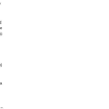
e
g
je
li
j
ma
 –