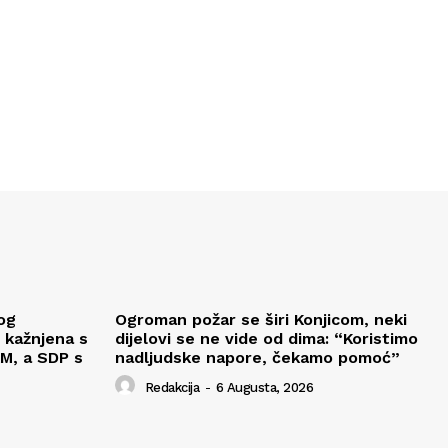
og
Ogroman požar se širi Konjicom, neki
 kažnjena s
dijelovi se ne vide od dima: “Koristimo
M, a SDP s
nadljudske napore, čekamo pomoć”
Redakcija
-
6 Augusta, 2026