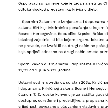
Osporavali su izmjene koje je tada nametnuo Chr
odluka visokog predstavnika krivično djelo.
– Spornim Zakonom o izmjenama i dopunama Kriv
zakona BiH koji inkriminira ponašanje u kojem “s
Bosne i Hercegovine, Republike Srpske, Brčko dist
lokalnoj zajednici ili bilo kojem organu lokalne
ne provede, ne izvrši ili na drugi način ne pošt
koja spriječi odnosno na drugi način omete primj
Sporni Zakon o izmjenama i dopunama Krivično
13/23 od 1. jula 2023. godine.
Ustavni sud je utvrdio da su član 203a. Krivičn
i dopunama Krivičnog zakona Bosne i Hercegovin
članom 7. Evropske konvencije za zaštitu ljudsk
dostupne, određene i predvidljive, a propisana 
vrijednosti povezane s očuvanjem vladavine pra