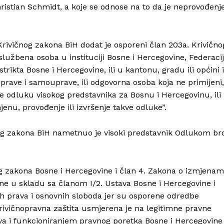
istian Schmidt, a koje se odnose na to da je neprovođenj
ičnog zakona BiH dodat je osporeni član 203a. Krivično
lužbena osoba u instituciji Bosne i Hercegovine, Federaci
rikta Bosne i Hercegovine, ili u kantonu, gradu ili općini i
 uprave i samouprave, ili odgovorna osoba koja ne primijeni,
uje odluku visokog predstavnika za Bosnu i Hercegovinu, ili
enu, provođenje ili izvršenje takve odluke”.
g zakona BiH nametnuo je visoki predstavnik Odlukom bro
og zakona Bosne i Hercegovine i član 4. Zakona o izmjena
e u skladu sa članom I/2. Ustava Bosne i Hercegovine i
ih prava i osnovnih sloboda jer su osporene odredbe
krivičnopravna zaštita usmjerena je na legitimne pravne
va i funkcioniranjem pravnog poretka Bosne i Hercegovine