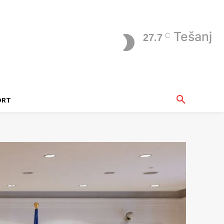
Tešanj
C
27.7
ORT