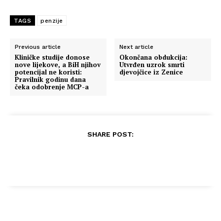
TAGS
penzije
Previous article
Next article
Kliničke studije donose
Okončana obdukcija:
nove lijekove, a BiH njihov
Utvrđen uzrok smrti
potencijal ne koristi:
djevojčice iz Zenice
Pravilnik godinu dana
čeka odobrenje MCP-a
SHARE POST: