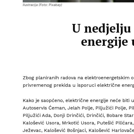
Ilustracija (Foto: Pixabay)
U nedjelju
energije 
Zbog planiranih radova na elektroenergetskim 
privremenog prekida u isporuci električne energ
Kako je saopćeno, električne energije neće biti
Autoservis Ćeman, Jelah Polje, Piljužići Polje, Pi
Piljužići Ada, Donji Drinčići, Drinčići, Bobare St
Kalošević Usora, Mrkotić Usora, Putešić Pilićara,
Ježevac, Kalošević Bošnjaci, Kalošević Harlovače