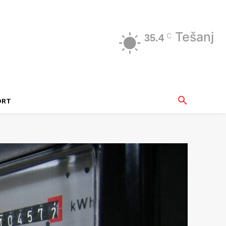
Tešanj
C
35.4
ORT