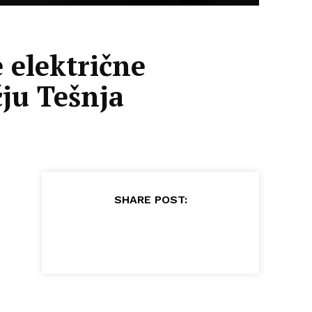
 električne
čju Tešnja
SHARE POST:
ć