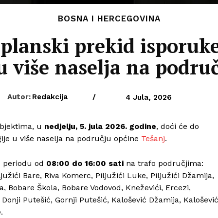
BOSNA I HERCEGOVINA
 planski prekid isporuke
u više naselja na podru
Autor:
Redakcija
/
4 Jula, 2026
objektima, u
nedjelju, 5. jula 2026. godine
, doći će do
ije u više naselja na području općine
Tešanj
.
 u periodu od
08:00 do 16:00 sati
na trafo područjima:
ljužići Bare, Riva Komerc, Piljužići Luke, Piljužići Džamija,
ara, Bobare Škola, Bobare Vodovod, Kneževići, Ercezi,
 Donji Putešić, Gornji Putešić, Kalošević Džamija, Kaloševi
.