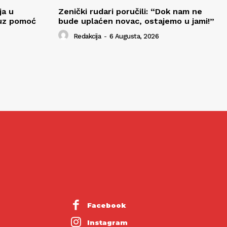
ja u
Zenički rudari poručili: “Dok nam ne
 uz pomoć
bude uplaćen novac, ostajemo u jami!”
Redakcija
-
6 Augusta, 2026
Facebook
Instagram