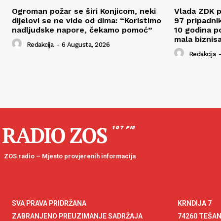
Ogroman požar se širi Konjicom, neki
Vlada ZDK p
dijelovi se ne vide od dima: “Koristimo
97 pripadni
nadljudske napore, čekamo pomoć”
10 godina p
mala biznis
Redakcija
-
6 Augusta, 2026
Redakcija
-
RADIO ZOS
107 FM
ZOS radio – Mjesto provjerenih informacija
SVA PRAVA PRIDRŽANA
KRNDIJA 7
ZABRANJENO PREUZIMANJE SADRŽAJA
74260 TEŠA