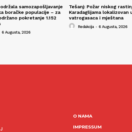
održala samozapošljavanje
Tešanj: Požar niskog rastin
ka boračke populacije – za
Karadaglijama lokalizovan
održano pokretanje 1.152
vatrogasaca i mještana
a
Redakcija
-
6 Augusta, 2026
6 Augusta, 2026
O NAMA
IMPRESSUM
NJ