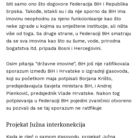
biti samo ono što dogovore Federacija BiH i Republika
Srpska. Takođe, istakli su i da nije sporno da BiH ima
imovinu neophodnu za njeno funkcionisanje kao što
neke zgrade u kojima su smještene institucije, ali ništa
više od toga. Sa druge strane, u Federaciji BiH smatraju
da se sva imovina kao što su šume, vode, prirodna
bogatstva itd. pripada Bosni i Hercegovini.
Osim pitanja “državne imovine”, BiH još nije ratifikovala
sporazum između BiH i Hrvatske o izgradnji gasovoda,
koji su početkom maja potpisali Borjana Krišto,
predsjedavajuća Savjeta ministara BiH, i Andrej
Plenković, predsjednik Vlade Hrvatske. Nakon tog
potpisivanja u Federaciji BiH pojedini zvaničnici otvoreno
su pozvali da se taj sporazum ne ratifikuje
Projekat Južna interkonekcija
Kada je riječ o samom gasovodu, projekat Južna