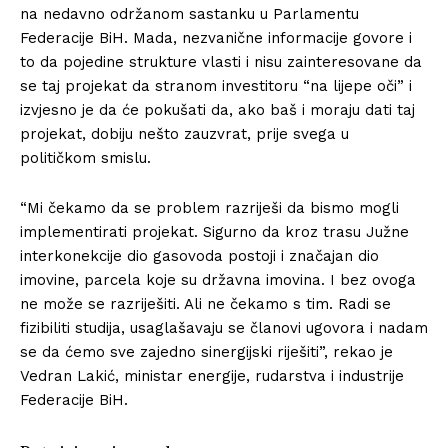
na nedavno održanom sastanku u Parlamentu
Federacije BiH. Mada, nezvanične informacije govore i
to da pojedine strukture vlasti i nisu zainteresovane da
se taj projekat da stranom investitoru “na lijepe oči” i
izvjesno je da će pokušati da, ako baš i moraju dati taj
projekat, dobiju nešto zauzvrat, prije svega u
političkom smislu.
“Mi čekamo da se problem razriješi da bismo mogli
implementirati projekat. Sigurno da kroz trasu Južne
interkonekcije dio gasovoda postoji i značajan dio
imovine, parcela koje su državna imovina. I bez ovoga
ne može se razriješiti. Ali ne čekamo s tim. Radi se
fizibiliti studija, usaglašavaju se članovi ugovora i nadam
se da ćemo sve zajedno sinergijski riješiti”, rekao je
Vedran Lakić, ministar energije, rudarstva i industrije
Federacije BiH.