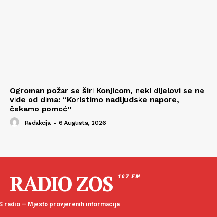
Ogroman požar se širi Konjicom, neki dijelovi se ne
vide od dima: “Koristimo nadljudske napore,
čekamo pomoć”
Redakcija
-
6 Augusta, 2026
RADIO ZOS
107 FM
 radio – Mjesto provjerenih informacija