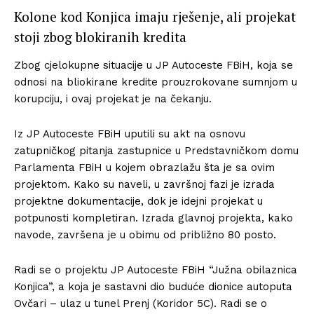
Kolone kod Konjica imaju rješenje, ali projekat
stoji zbog blokiranih kredita
Zbog cjelokupne situacije u JP Autoceste FBiH, koja se
odnosi na bliokirane kredite prouzrokovane sumnjom u
korupciju, i ovaj projekat je na čekanju.
Iz JP Autoceste FBiH uputili su akt na osnovu
zatupničkog pitanja zastupnice u Predstavničkom domu
Parlamenta FBiH u kojem obrazlažu šta je sa ovim
projektom. Kako su naveli, u završnoj fazi je izrada
projektne dokumentacije, dok je idejni projekat u
potpunosti kompletiran. Izrada glavnoj projekta, kako
navode, završena je u obimu od približno 80 posto.
Radi se o projektu JP Autoceste FBiH “Južna obilaznica
Konjica”, a koja je sastavni dio buduće dionice autoputa
Ovčari – ulaz u tunel Prenj (Koridor 5C). Radi se o