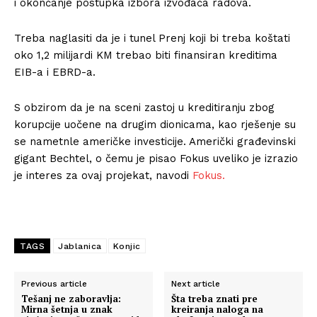
i okončanje postupka izbora izvođača radova.
Treba naglasiti da je i tunel Prenj koji bi treba koštati
oko 1,2 milijardi KM trebao biti finansiran kreditima
EIB-a i EBRD-a.
S obzirom da je na sceni zastoj u kreditiranju zbog
korupcije uočene na drugim dionicama, kao rješenje su
se nametnle američke investicije. Američki građevinski
gigant Bechtel, o čemu je pisao Fokus uveliko je izrazio
je interes za ovaj projekat, navodi
Fokus.
TAGS
Jablanica
Konjic
Previous article
Next article
Tešanj ne zaboravlja:
Šta treba znati pre
Mirna šetnja u znak
kreiranja naloga na