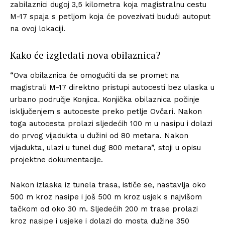
zabilaznici dugoj 3,5 kilometra koja magistralnu cestu
M-17 spaja s petljom koja će povezivati budući autoput
na ovoj lokaciji.
Kako će izgledati nova obilaznica?
“Ova obilaznica će omogućiti da se promet na
magistrali M-17 direktno pristupi autocesti bez ulaska u
urbano područje Konjica. Konjička obilaznica počinje
isključenjem s autoceste preko petlje Ovčari. Nakon
toga autocesta prolazi sljedećih 100 m u nasipu i dolazi
do prvog vijadukta u dužini od 80 metara. Nakon
vijadukta, ulazi u tunel dug 800 metara”, stoji u opisu
projektne dokumentacije.
Nakon izlaska iz tunela trasa, ističe se, nastavlja oko
500 m kroz nasipe i još 500 m kroz usjek s najvišom
tačkom od oko 30 m. Sljedećih 200 m trase prolazi
kroz nasipe i usjeke i dolazi do mosta dužine 350