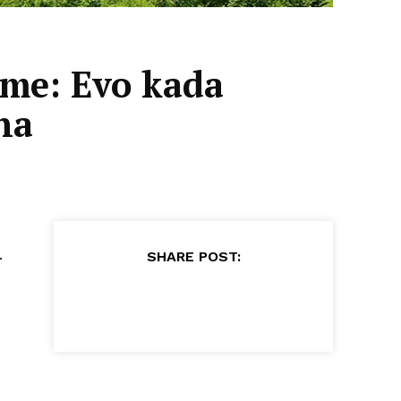
eme: Evo kada
na
.
SHARE POST: