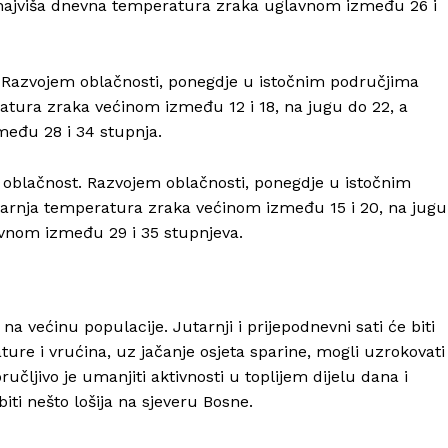
a najviša dnevna temperatura zraka uglavnom između 26 i
 Razvojem oblačnosti, ponegdje u istočnim područjima
ratura zraka većinom između 12 i 18, na jugu do 22, a
eđu 28 i 34 stupnja.
blačnost. Razvojem oblačnosti, ponegdje u istočnim
utarnja temperatura zraka većinom između 15 i 20, na jugu
avnom između 29 i 35 stupnjeva.
na većinu populacije. Jutarnji i prijepodnevni sati će biti
ure i vrućina, uz jačanje osjeta sparine, mogli uzrokovati
učljivo je umanjiti aktivnosti u toplijem dijelu dana i
biti nešto lošija na sjeveru Bosne.