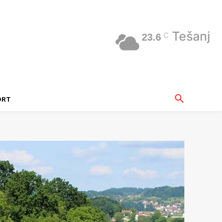
Tešanj
C
23.6
ORT