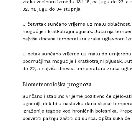
zraka većinom između 13 i 18, na jugu do 23, 
32, na jugu do 34 stupnja.
U četvrtak sunčano vrijeme uz malu oblačnost.
moguć je i kratkotrajni pljusak. Jutarnja tempe
najviša dnevna temperatura zraka uglavnom izm
U petak sunčano vrijeme uz malu do umjerenu o
podrručjima moguć je i kratkotrajni pljusak. J
do 22, a najviša dnevna temperatura zraka ugl
Biometeorološka prognoza
Sunčano i stabilno vrijeme pozitivno će djelovati 
ugodniji, dok bi u nastavku dana visoke temperat
izraženije tegobe kod hroničnih bolesnika. Prepor
posvetiti pažnju zaštiti od sunca. Opšta slika će 