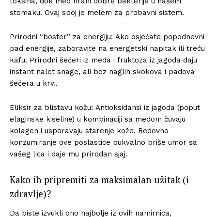
toksina, dok med hrani dobre bakterije u našem
stomaku. Ovaj spoj je melem za probavni sistem.
Prirodni “boster” za energiju: Ako osjećate popodnevni
pad energije, zaboravite na energetski napitak ili treću
kafu. Prirodni šećeri iz meda i fruktoza iz jagoda daju
instant nalet snage, ali bez naglih skokova i padova
šećera u krvi.
Eliksir za blistavu kožu: Antioksidansi iz jagoda (poput
elaginske kiseline) u kombinaciji sa medom čuvaju
kolagen i usporavaju starenje kože. Redovno
konzumiranje ove poslastice bukvalno briše umor sa
vašeg lica i daje mu prirodan sjaj.
Kako ih pripremiti za maksimalan užitak (i
zdravlje)?
Da biste izvukli ono najbolje iz ovih namirnica,