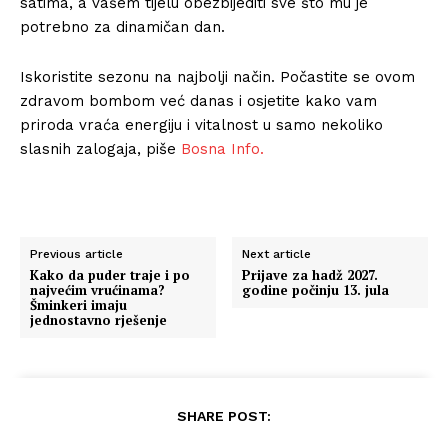
satima, a vašem tijelu obezbijediti sve što mu je
potrebno za dinamičan dan.
Iskoristite sezonu na najbolji način. Počastite se ovom
zdravom bombom već danas i osjetite kako vam
priroda vraća energiju i vitalnost u samo nekoliko
slasnih zalogaja, piše
Bosna Info.
Previous article
Next article
Kako da puder traje i po
Prijave za hadž 2027.
najvećim vrućinama?
godine počinju 13. jula
Šminkeri imaju
jednostavno rješenje
SHARE POST: