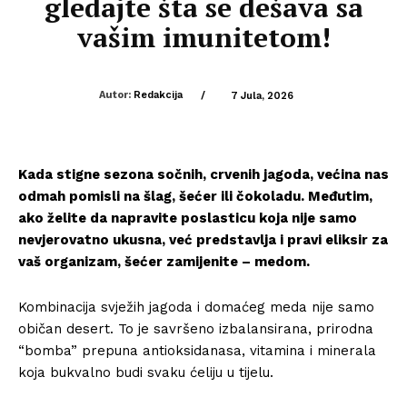
gledajte šta se dešava sa
vašim imunitetom!
Autor:
Redakcija
/
7 Jula, 2026
Kada stigne sezona sočnih, crvenih jagoda, većina nas
odmah pomisli na šlag, šećer ili čokoladu. Međutim,
ako želite da napravite poslasticu koja nije samo
nevjerovatno ukusna, već predstavlja i pravi eliksir za
vaš organizam, šećer zamijenite – medom.
Kombinacija svježih jagoda i domaćeg meda nije samo
običan desert. To je savršeno izbalansirana, prirodna
“bomba” prepuna antioksidanasa, vitamina i minerala
koja bukvalno budi svaku ćeliju u tijelu.