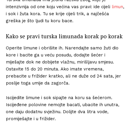
intenzivnija od one koju većina vas pravi: ide cijeli
limun
,
i sok i žuta kora. Tu se krije cijeli trik, a najčešća
greška je što ljudi tu koru bace.
Kako se pravi turska limunada korak po korak
Operite limune i obrišite ih. Narendajte samo žuti dio
kore i bacite ga u veću posudu, dodajte šećer i
miješajte dok ne dobijete vlažnu, mirišljavu smjesu.
Ostavite 15 do 20 minuta. Ako imate vremena,
prebacite u frižider kratko, ali ne duže od 24 sata, jer
poslije toga umije da zagorča.
Iscijedite limune i sok sipajte na koru sa šećerom.
Iscijeđene polovine nemojte bacati, ubacite ih unutra,
one daju dodatnu svježinu. Dolijte dva litra vode,
promiješajte i u frižider.