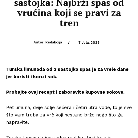
sastojka: Najbrži spas od
vrućina koji se pravi za
tren
Autor:
Redakcija
/
7 Jula, 2026
Turska limunada od 3 sastojka spas je za vrele dane
jer koristi i koru i sok.
Probajte ovaj recept i zaboravite kupovne sokove.
Pet limuna, dvije šolje šećera i četiri litra vode, to je sve
što vam treba za vrč koji nestane brže nego što ga
napravite.
Turska limunada ima jednu razliku zbog koje je