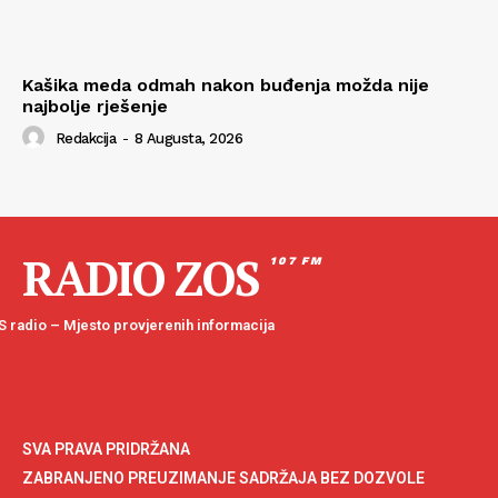
Kašika meda odmah nakon buđenja možda nije
najbolje rješenje
Redakcija
-
8 Augusta, 2026
RADIO ZOS
107 FM
 radio – Mjesto provjerenih informacija
SVA PRAVA PRIDRŽANA
ZABRANJENO PREUZIMANJE SADRŽAJA BEZ DOZVOLE