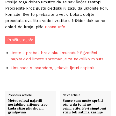
Poslije toga dobro umutite da se sav šećer rastopi.
Procijedite kroz gustu cjediljku ili gazu da uklonite koru i
komade. Sve to prebacite u veliki bokal, dolijte
preostala dva litra vode i vratite u frižider dok se ne
ohladi do kraja, piše
Bosna Info.
Pročitajte još:
Jeste li probali brazilsku limunadu? Egzotični
napitak od limete spreman je za nekoliko minuta
Limunada s lavandom, ljekoviti ljetni napitak
Previous article
Next article
Meteorolozi najavili
Sunce vam može spržiti
nestabilno vrijeme: Evo
oči, a da to ni ne
kada stižu pljuskovi i
primijetite: Prvi simptomi
grmljavina
stižu tek satima kasnije