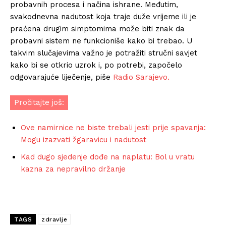
probavnih procesa i načina ishrane. Međutim,
svakodnevna nadutost koja traje duže vrijeme ili je
praćena drugim simptomima može biti znak da
probavni sistem ne funkcioniše kako bi trebao. U
takvim slučajevima važno je potražiti stručni savjet
kako bi se otkrio uzrok i, po potrebi, započelo
odgovarajuće liječenje, piše
Radio Sarajevo.
Pročitajte još:
Ove namirnice ne biste trebali jesti prije spavanja:
Mogu izazvati žgaravicu i nadutost
Kad dugo sjedenje dođe na naplatu: Bol u vratu
kazna za nepravilno držanje
TAGS
zdravlje