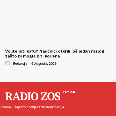
Volite piti kafu? Naučnici otkrili još jedan razlog
zašto bi mogla biti korisna
Redakcija
-
6 Augusta, 2026
RADIO ZOS
107 FM
 radio – Mjesto provjerenih informacija