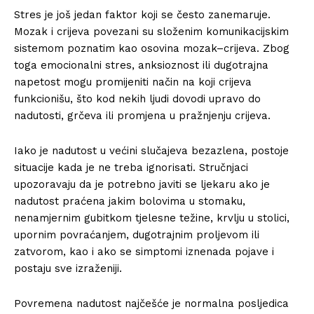
Stres je još jedan faktor koji se često zanemaruje.
Mozak i crijeva povezani su složenim komunikacijskim
sistemom poznatim kao osovina mozak–crijeva. Zbog
toga emocionalni stres, anksioznost ili dugotrajna
napetost mogu promijeniti način na koji crijeva
funkcionišu, što kod nekih ljudi dovodi upravo do
nadutosti, grčeva ili promjena u pražnjenju crijeva.
Iako je nadutost u većini slučajeva bezazlena, postoje
situacije kada je ne treba ignorisati. Stručnjaci
upozoravaju da je potrebno javiti se ljekaru ako je
nadutost praćena jakim bolovima u stomaku,
nenamjernim gubitkom tjelesne težine, krvlju u stolici,
upornim povraćanjem, dugotrajnim proljevom ili
zatvorom, kao i ako se simptomi iznenada pojave i
postaju sve izraženiji.
Povremena nadutost najčešće je normalna posljedica