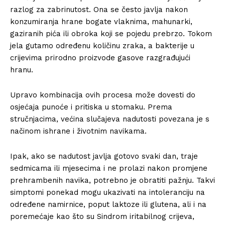
razlog za zabrinutost. Ona se često javlja nakon
konzumiranja hrane bogate vlaknima, mahunarki,
gaziranih pića ili obroka koji se pojedu prebrzo. Tokom
jela gutamo određenu količinu zraka, a bakterije u
crijevima prirodno proizvode gasove razgrađujući
hranu.
Upravo kombinacija ovih procesa može dovesti do
osjećaja punoće i pritiska u stomaku. Prema
stručnjacima, većina slučajeva nadutosti povezana je s
načinom ishrane i životnim navikama.
Ipak, ako se nadutost javlja gotovo svaki dan, traje
sedmicama ili mjesecima i ne prolazi nakon promjene
prehrambenih navika, potrebno je obratiti pažnju. Takvi
simptomi ponekad mogu ukazivati na intoleranciju na
određene namirnice, poput laktoze ili glutena, ali i na
poremećaje kao što su Sindrom iritabilnog crijeva,