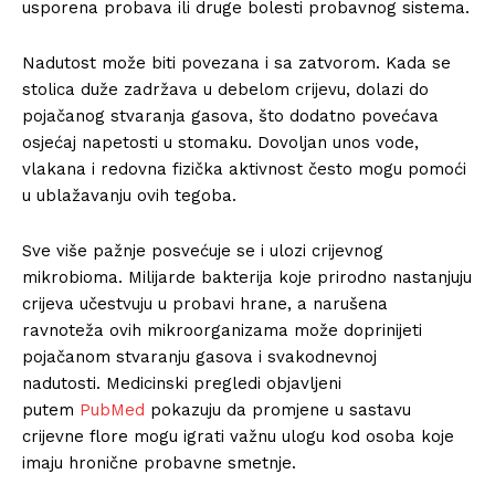
usporena probava ili druge bolesti probavnog sistema.
Nadutost može biti povezana i sa zatvorom. Kada se
stolica duže zadržava u debelom crijevu, dolazi do
pojačanog stvaranja gasova, što dodatno povećava
osjećaj napetosti u stomaku. Dovoljan unos vode,
vlakana i redovna fizička aktivnost često mogu pomoći
u ublažavanju ovih tegoba.
Sve više pažnje posvećuje se i ulozi crijevnog
mikrobioma. Milijarde bakterija koje prirodno nastanjuju
crijeva učestvuju u probavi hrane, a narušena
ravnoteža ovih mikroorganizama može doprinijeti
pojačanom stvaranju gasova i svakodnevnoj
nadutosti. Medicinski pregledi objavljeni
putem
PubMed
pokazuju da promjene u sastavu
crijevne flore mogu igrati važnu ulogu kod osoba koje
imaju hronične probavne smetnje.